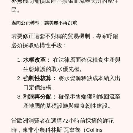
亦無機制補償因產區擴張而流離失所的原住
民。
邁向公正轉型：讓美麗不再沉重
若要修正這套不對稱的貿易機制，專家呼籲
必須採取結構性手段：
水權改革：
在法律層面確保糧食生產與
生態維護的取水優先權。
強制性核算：
將水資源稀缺成本納入出
口定價結構。
利潤再分配：
確保零售端獲利能回流至
產地國的基礎設施與糧食韌性建設。
當歐洲消費者在選購72小時前採摘的鮮花
時，東非小農科林斯·瓦韋魯（Collins