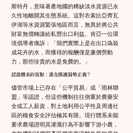
斯特丹，意味著產地國的稀缺淡水資源已永
久性地離開其生態系統。這對衣索比亞齊瓦
伊湖等水資源緊張地區而言，無異於將公共
財富無償轉讓給私營出口利益。肯亞一位環
境倡導者痛訴：「我們實際上是在出口偽裝
成花卉的水，而獲得的報酬僅是廉價勞動
力，那些珍貴的水是免費的。」
認證體系的盲點：誰在維護弱勢正義？
儘管市場上已存在「公平貿易」或「雨林聯
盟」等認證，但這些機制往往側重於農藥安
全或工人薪資，對土地利用公平性及周邊社
區的糧食安全評估極其有限。現行體系未能
要求農場證明其灌溉行為不影響下游小農，