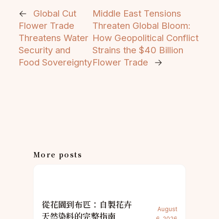
←
Global Cut
Middle East Tensions
Flower Trade
Threaten Global Bloom:
Threatens Water
How Geopolitical Conflict
Security and
Strains the $40 Billion
Food Sovereignty
Flower Trade
→
More posts
從花園到布匹：自製花卉
August
天然染料的完整指南
6, 2026