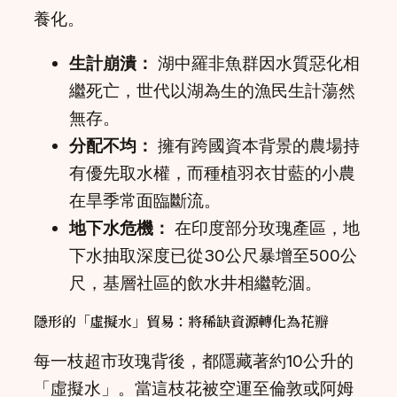
養化。
生計崩潰：
湖中羅非魚群因水質惡化相
繼死亡，世代以湖為生的漁民生計蕩然
無存。
分配不均：
擁有跨國資本背景的農場持
有優先取水權，而種植羽衣甘藍的小農
在旱季常面臨斷流。
地下水危機：
在印度部分玫瑰產區，地
下水抽取深度已從30公尺暴增至500公
尺，基層社區的飲水井相繼乾涸。
隱形的「虛擬水」貿易：將稀缺資源轉化為花瓣
每一枝超市玫瑰背後，都隱藏著約10公升的
「虛擬水」。當這枝花被空運至倫敦或阿姆