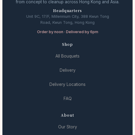
from concept to cleanup across Hong Kong and Asia.
Headquarters
Unit 9C, 17/F, Millennium City, 388 Kwun Tong
Road, Kwun Tong, Hong Kong
Order by noon · Delivered by 6pm
Shop
All Bouquets
Delivery
Delivery Locations
FAQ
About
Our Story