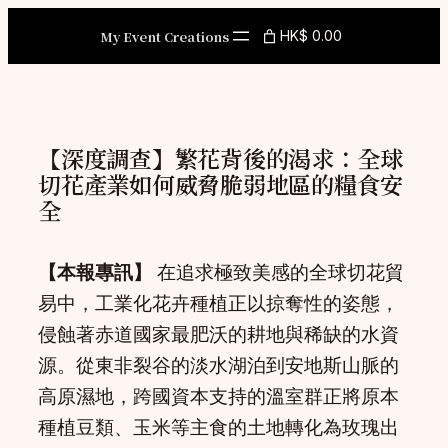
Skip
My Event Creations
HK$ 0.00
to
content
【深度調查】繁花背後的渴求：全球
切花產業如何威脅脆弱地區的糧食安
全
【本報專訊】
在追求極致美感的全球切花貿
易中，工業化花卉種植正以掠奪性的姿態，
侵蝕著赤道國家最肥沃的耕地與稀缺的水資
源。從東非裂谷的淡水湖泊到安地斯山脈的
高原濕地，跨國資本支持的溫室群正將原本
種植豆類、玉米等主食的土地轉化為玫瑰出