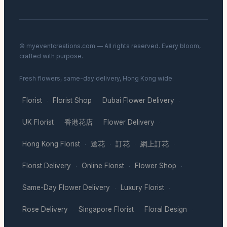
© myeventcreations.com — All rights reserved. Every bloom,
crafted with purpose.
Fresh flowers, same-day delivery, Hong Kong wide.
Florist
Florist Shop
Dubai Flower Delivery
·
·
·
UK Florist
香港花店
Flower Delivery
·
·
·
Hong Kong Florist
送花
訂花
網上訂花
·
·
·
·
Florist Delivery
Online Florist
Flower Shop
·
·
·
Same-Day Flower Delivery
Luxury Florist
·
·
Rose Delivery
Singapore Florist
Floral Design
·
·
·