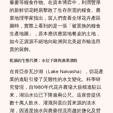
藜麥等糧食作物。在資本博弈中，利潤豐厚
的新鮮切花輕易擊敗了生存所需的糧食。農
業地理學家指出，當人們查看全球花卉產區
圖時，實際上看到的是一張「被置換的糧食
生產地圖」，原本應供應當地餐桌的土地，
如今正源源不絕地向歐洲與北美超市輸送昂
貴的裝飾。
乾涸的生態代價：水位下降與漁業潰敗
在肯亞奈瓦沙湖（Lake Naivasha），切花產
業的進駐引發了災難性的水文變化。科學研
究發現，自1980年代花卉農場大規模進駐以
來，湖泊水位已下降逾兩公尺。這座曾提供
數十萬人飲水、灌溉與蛋白質來源的淡水
湖，因過度抽水與農藥徑流而趨於鹽化及營