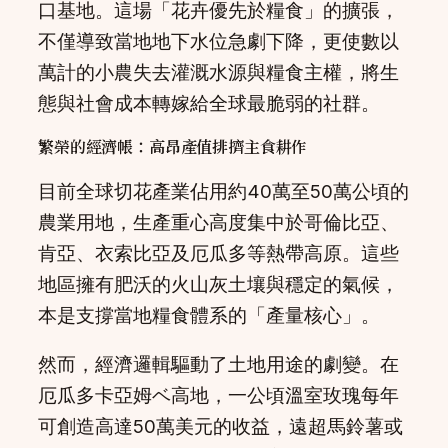
口基地。這場「花卉優先於糧食」的擴張，
不僅導致當地地下水位急劇下降，更使數以
萬計的小農失去灌溉水源與糧食主權，將生
態與社會成本轉嫁給全球最脆弱的社群。
繁榮的經濟帳：高昂產值排擠主食耕作
目前全球切花產業佔用約40萬至50萬公頃的
農業用地，生產重心高度集中於哥倫比亞、
肯亞、衣索比亞及厄瓜多等熱帶高原。這些
地區擁有肥沃的火山灰土壤與穩定的氣候，
本是支撐當地糧食體系的「產量核心」。
然而，經濟邏輯驅動了土地用途的劇變。在
厄瓜多卡亞姆ベ高地，一公頃溫室玫瑰每年
可創造高達50萬美元的收益，遠超馬鈴薯或