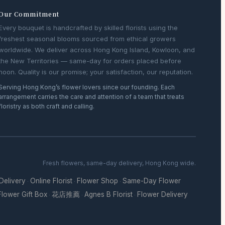
Our Commitment
Every bouquet is handcrafted by skilled florists using the
freshest seasonal blooms sourced from ethical growers
worldwide. We deliver across Hong Kong Island, Kowloon, and
the New Territories — same-day for orders placed before
noon. Quality is our promise; your satisfaction, our reputation.
Serving Hong Kong’s flower lovers since our founding. Each
arrangement carries the care and attention of a team that treats
floristry as both craft and calling.
Fresh flowers, same-day delivery, Hong Kong wide.
 Delivery
Online Florist
Flower Shop
Same-Day Flower
·
·
·
Flower Gift Box
花店推薦
Agnes B Florist
Flower Delivery
·
·
·