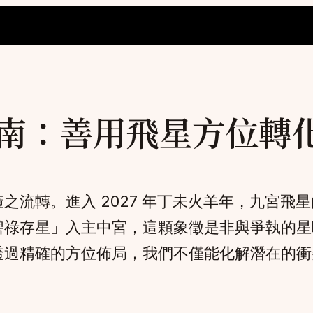
南：善用飛星方位轉
之流轉。進入 2027 年丁未火羊年，九宮飛
碧祿存星」入主中宮，這顆象徵是非與爭執的星
透過精確的方位佈局，我們不僅能化解潛在的衝