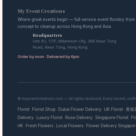
My Event Creations
Where great events begin — full-service event floristry from
concept to cleanup across Hong Kong and Asia.
Headquarters
Unit 9C, 17/F, Millennium City, 388 Kwun Tong
Road, Kwun Tong, Hong Kong
Order by noon · Delivered by 6pm
© myeventcreations.com — All rights reserved. Every bloom, craft
Florist
Florist Shop
Dubai Flower Delivery
UK Florist
香港
·
·
·
·
Delivery
Luxury Florist
Rose Delivery
Singapore Florist
Fl
·
·
·
·
HK
Fresh Flowers
Local Flowers
Flower Delivery Singapo
·
·
·