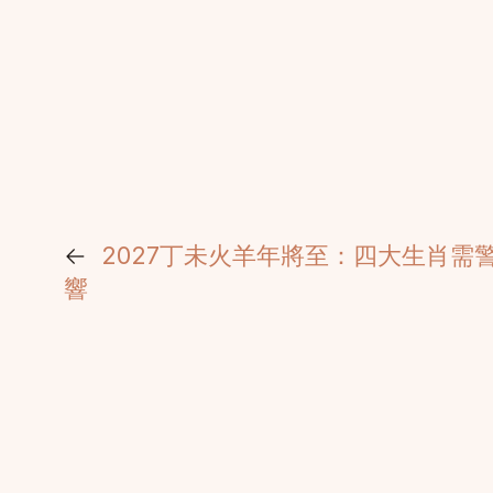
←
2027丁未火羊年將至：四大生肖需
響