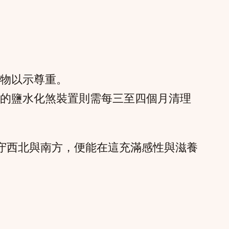
物以示尊重。
的鹽水化煞裝置則需每三至四個月清理
穩守西北與南方，便能在這充滿感性與滋養