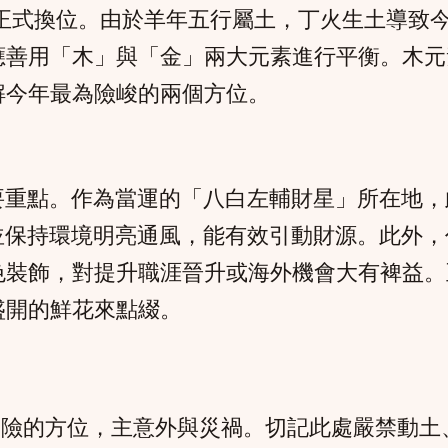
，九顆飛星正式換位。由於羊年五行屬土，丁火生土
應善用「木」與「金」兩大元素進行平衡。木元
解今年最為險峻的兩個方位。
要重點。作為當運的「八白左輔財星」所在地，
錢，並保持環境明亮通風，能有效引動財源。此
色裝飾，對提升職涯晉升或海外機會大有裨益。
盛開的鮮花來點綴。
最凶險的方位，主意外與災禍。切記此處嚴禁動