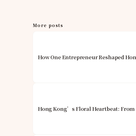
More posts
How One Entrepreneur Reshaped Hong
Hong Kong’s Floral Heartbeat: From