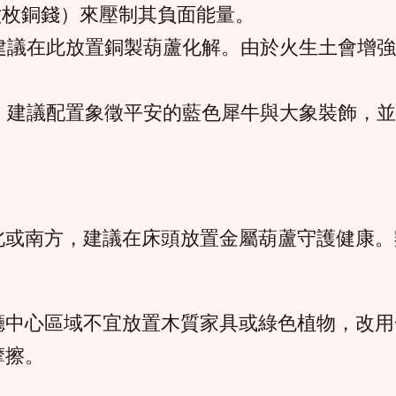
六枚銅錢）來壓制其負面能量。
建議在此放置銅製葫蘆化解。由於火生土會增強
。建議配置象徵平安的藍色犀牛與大象裝飾，並
北或南方，建議在床頭放置金屬葫蘆守護健康。
廳中心區域不宜放置木質家具或綠色植物，改用
摩擦。