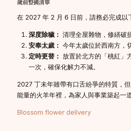
歲前整備清單
在 2027 年 2 月 6 日前，請務必完
深度除穢：
清理全屋雜物，修繕破
安奉太歲：
今年太歲位於西南方，
定時更替：
放置於北方的「桃紅」
一次，確保化解力不減。
2027 丁未年雖帶有口舌紛爭的特質
能量的火羊年裡，為家人與事業築起一
Blossom flower delivery