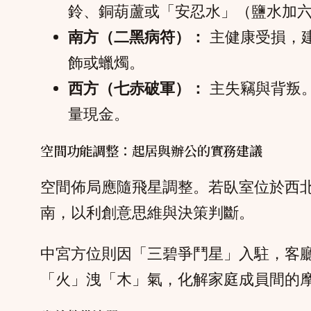
鈴、銅葫蘆或「安忍水」（鹽水加
南方（二黑病符）：
主健康受損，
飾或蠟燭。
西方（七赤破軍）：
主失竊與背叛
量現金。
空間功能調整：起居與辦公的實務建議
空間佈局應隨飛星調整。若臥室位於西
南，以利創意思維與決策判斷。
中宮方位則因「三碧爭鬥星」入駐，客
「火」洩「木」氣，化解家庭成員間的