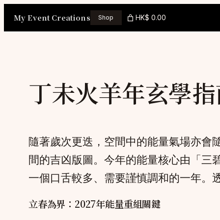
Skip
My Event Creations
HK$ 0.00
Shop
to
content
丁未火羊年玄學指
隨著歲次更迭，空間中的能量氣場亦會隨
間的吉凶版圖。今年的能量核心由「三
一個口舌較多、需要謹慎調和的一年。
立春為界：2027年能量重組關鍵