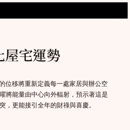
化屋宅運勢
星的位移將重新定義每一處家居與辦公空
曜將能量由中心向外輻射，預示著這是
突，更能接引全年的財祿與喜慶。