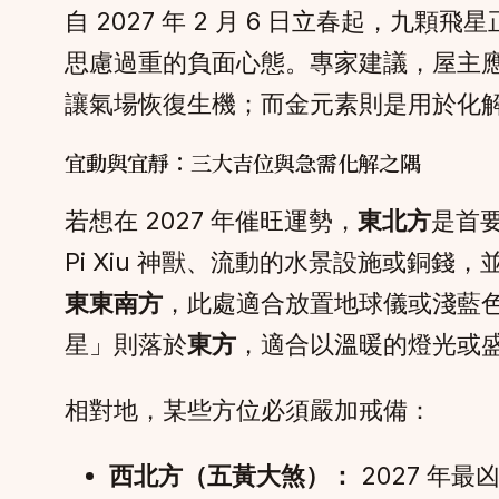
自 2027 年 2 月 6 日立春起
思慮過重的負面心態。專家建議，屋主
讓氣場恢復生機；而金元素則是用於化
宜動與宜靜：三大吉位與急需化解之隅
若想在 2027 年催旺運勢，
東北方
是首
Pi Xiu 神獸、流動的水景設施或銅
東東南方
，此處適合放置地球儀或淺藍
星」則落於
東方
，適合以溫暖的燈光或
相對地，某些方位必須嚴加戒備：
西北方（五黃大煞）：
2027 年