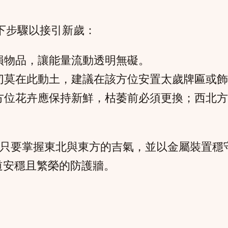
成以下步驟以接引新歲：
損物品，讓能量流動透明無礙。
切莫在此動土，建議在該方位安置太歲牌匾或飾
方位花卉應保持新鮮，枯萎前必須更換；西北方
，但只要掌握東北與東方的吉氣，並以金屬裝置
道安穩且繁榮的防護牆。