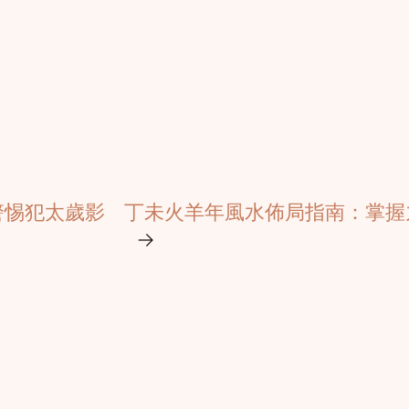
警惕犯太歲影
丁未火羊年風水佈局指南：掌握
→