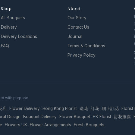
Shop
About
All Bouquets
Our Story
Delivery
Contact Us
Delivery Locations
Journal
FAQ
Terms & Conditions
Privacy Policy
ed with purpose.
花店
Flower Delivery
Hong Kong Florist
送花
訂花
網上訂花
Florist
·
·
·
·
·
·
oral Design
Bouquet Delivery
Flower Bouquet
HK Florist
訂花推薦
·
·
·
·
·
re
Flowers UK
Flower Arrangements
Fresh Bouquets
·
·
·