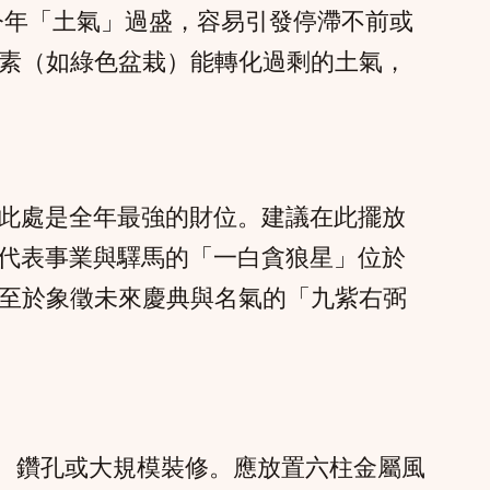
導致今年「土氣」過盛，容易引發停滯不前或
素（如綠色盆栽）能轉化過剩的土氣，
此處是全年最強的財位。建議在此擺放
外，代表事業與驛馬的「一白貪狼星」位於
至於象徵未來慶典與名氣的「九紫右弼
土、鑽孔或大規模裝修。應放置六柱金屬風