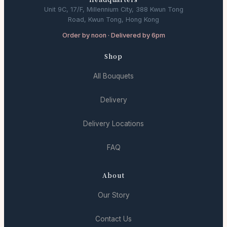
Unit 9C, 17/F, Millennium City, 388 Kwun Tong
Road, Kwun Tong, Hong Kong
Order by noon · Delivered by 6pm
Shop
All Bouquets
Delivery
Delivery Locations
FAQ
About
Our Story
Contact Us