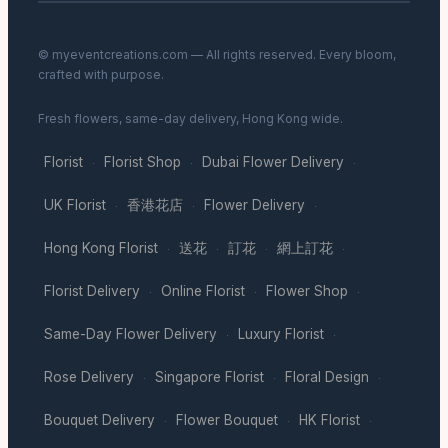
© myeventcreations.com — All rights reserved. Every bloom,
crafted with purpose.
Fresh flowers, same-day delivery, Hong Kong wide.
Florist
Florist Shop
Dubai Flower Delivery
·
·
·
UK Florist
香港花店
Flower Delivery
·
·
·
Hong Kong Florist
送花
訂花
網上訂花
·
·
·
·
Florist Delivery
Online Florist
Flower Shop
·
·
·
Same-Day Flower Delivery
Luxury Florist
·
·
Rose Delivery
Singapore Florist
Floral Design
·
·
·
Bouquet Delivery
Flower Bouquet
HK Florist
·
·
·