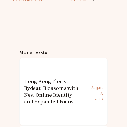
More posts
Hong Kong Florist
Bydeau Blossoms with
August
New Online Identity
7,
2026
and Expanded Focus