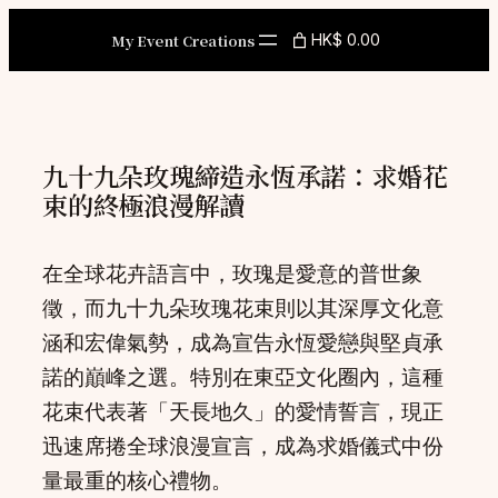
Skip
My Event Creations
HK$ 0.00
to
content
九十九朵玫瑰締造永恆承諾：求婚花
束的終極浪漫解讀
在全球花卉語言中，玫瑰是愛意的普世象
徵，而九十九朵玫瑰花束則以其深厚文化意
涵和宏偉氣勢，成為宣告永恆愛戀與堅貞承
諾的巔峰之選。特別在東亞文化圈內，這種
花束代表著「天長地久」的愛情誓言，現正
迅速席捲全球浪漫宣言，成為求婚儀式中份
量最重的核心禮物。