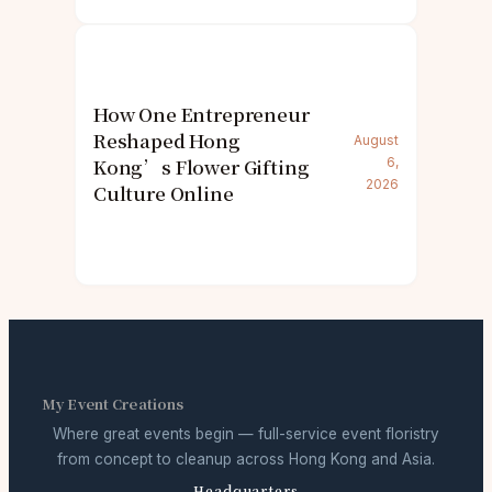
How One Entrepreneur
Reshaped Hong
August
Kong’s Flower Gifting
6,
2026
Culture Online
My Event Creations
Where great events begin — full-service event floristry
from concept to cleanup across Hong Kong and Asia.
Headquarters