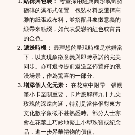
結構與包裝：
考量採用經典圓形或氣勢
磅礡的瀑布式佈置。包裝材料應選擇高
雅的紙張或布料，並搭配具象徵意義的
緞帶來點綴，如代表愛戀的紅色或富貴
的金色。
遞送時機：
最理想的呈現時機是求婚當
下，以實現象徵意義與即時承諾的完美
同步。亦可選擇提前遞送至佈置好的浪
漫場景，作為驚喜的一部分。
增添個人化元素：
在花束中附帶一張親
筆小卡至關重要，卡片應解釋九十九朵
玫瑰的深遠內涵，特別是當伴侶對東方
文化數字象徵不甚熟悉時。部分人士亦
會在花莖上巧妙地繫上小型珠寶或紀念
品，進一步昇華禮物的價值。