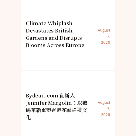
Climate Whiplash
Devastates British
August
Gardens and Disrupts
7,
2026
Blooms Across Europe
Bydeau.com 創辦人
Jennifer Margolin：以數
August
碼革新重塑香港花藝送禮文
7,
2026
化