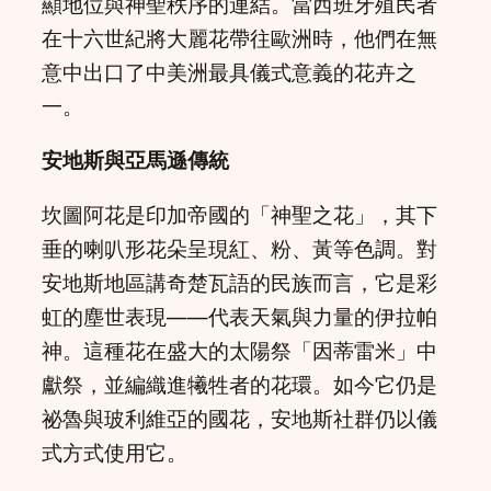
顯地位與神聖秩序的連結。當西班牙殖民者
在十六世紀將大麗花帶往歐洲時，他們在無
意中出口了中美洲最具儀式意義的花卉之
一。
安地斯與亞馬遜傳統
坎圖阿花是印加帝國的「神聖之花」，其下
垂的喇叭形花朵呈現紅、粉、黃等色調。對
安地斯地區講奇楚瓦語的民族而言，它是彩
虹的塵世表現——代表天氣與力量的伊拉帕
神。這種花在盛大的太陽祭「因蒂雷米」中
獻祭，並編織進犧牲者的花環。如今它仍是
祕魯與玻利維亞的國花，安地斯社群仍以儀
式方式使用它。