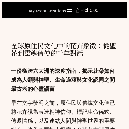
Skip
My Event Creations
HK$ 0.00
to
content
全球原住民文化中的花卉象徵：從聖
花到靈魂信使的千年對話
一份橫跨六大洲的深度指南，揭示花朵如何
成為人類與神聖、生命過渡與文化認同之間
最古老的心靈語言
早在文字發明之前，原住民與傳統文化便已
將花卉視為表達精神信仰、標記生命儀式、
傳遞情感，以及連結人間與神聖世界的重要