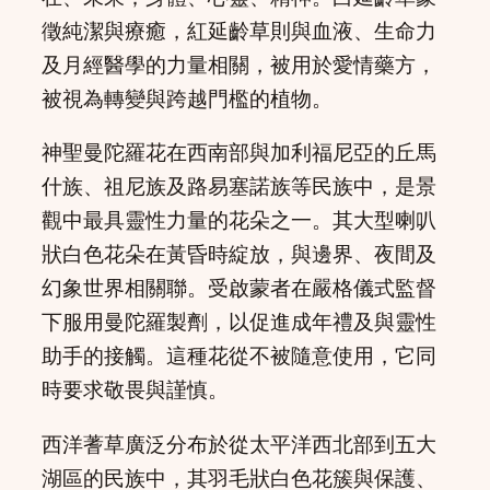
徵純潔與療癒，紅延齡草則與血液、生命力
及月經醫學的力量相關，被用於愛情藥方，
被視為轉變與跨越門檻的植物。
神聖曼陀羅花在西南部與加利福尼亞的丘馬
什族、祖尼族及路易塞諾族等民族中，是景
觀中最具靈性力量的花朵之一。其大型喇叭
狀白色花朵在黃昏時綻放，與邊界、夜間及
幻象世界相關聯。受啟蒙者在嚴格儀式監督
下服用曼陀羅製劑，以促進成年禮及與靈性
助手的接觸。這種花從不被隨意使用，它同
時要求敬畏與謹慎。
西洋蓍草廣泛分布於從太平洋西北部到五大
湖區的民族中，其羽毛狀白色花簇與保護、