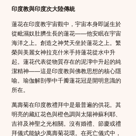
印度教與印度次大陸傳統
蓮花在印度教宇宙觀中，宇宙本身即誕生於
從毗濕奴肚臍生長的蓮花——他安眠在宇宙
海洋之上。創造之神梵天坐於蓮花之上。繁
榮與美麗女神拉克什米手持蓮花從水中升
起。蓮花代表從物質存在的泥濘中升起的純
潔精神——這是印度教與佛教思想的核心隱
喻。瑜伽解剖學中千瓣蓮花冠是開明意識的
所在。
萬壽菊在印度教禮拜中是最普遍的供花。其
明亮的藏紅花色與橙色調與太陽神蘇利耶、
吉祥及神聖之光相關。沒有婚禮、節慶或禮
拜儀式能缺少萬壽菊花環。在死亡儀式中，