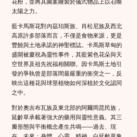
花粉，並將其圖案繪製於儀式物品上以召喚
太陽之力。
藍卡馬斯花對內茲珀斯族、肖松尼族及西北
高原許多部落而言，不僅是食物來源，更是
豐饒與土地承諾的神聖標誌。卡馬斯草甸的
盛開被慶祝為靈性事件，其藍紫色花朵與天
空世界及祖先祝福相關聯。因卡馬斯土地引
發的爭執曾是部落間最嚴重的衝突之一，反
映出這種花與球莖植物如何深植於文化認同
之中。
對於奧吉布瓦族及東北部的阿爾岡昆民族，
延齡草承載著強大的藥用與靈性意義。其三
瓣形態與平衡概念產生共鳴——過去、現
在、未來；身體、心靈、精神。白延齡草象