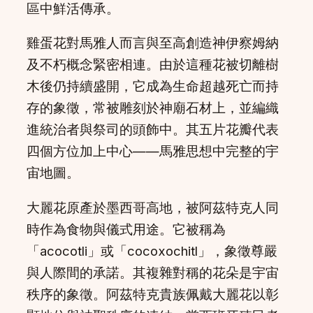
區中鮮活傳承。
雞蛋花對馬雅人而言與至高創造神伊察姆納
及不朽概念緊密相連。由於這種花被切離樹
木後仍持續盛開，它成為生命超越死亡而持
存的象徵，常被雕刻於神廟石材上，並編織
進統治者與祭司的頭飾中。其五片花瓣代表
四個方位加上中心——馬雅思想中完整的宇
宙地圖。
大麗花原產於墨西哥高地，被阿茲特克人同
時作為食物與儀式用途。它被稱為
「acocotli」或「cocoxochitl」，象徵尊嚴
與人際間的承諾。其複雜對稱的花朵是宇宙
秩序的象徵。阿茲特克貴族佩戴大麗花以彰