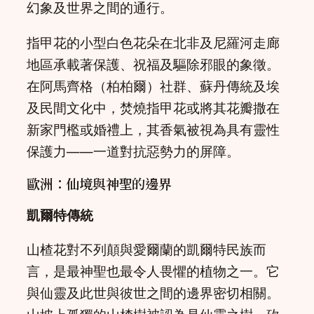
幻象及世界之間的通行。
指甲花的小型白色花朵在北非及尼羅河走廊
地區承載著保護、祝福及驅除邪眼的象徵。
在阿馬齊格（柏柏爾）社群、蘇丹傳統及埃
及民間文化中，焚燒指甲花或將其花瓣撒在
新家門檻或婚禮上，其香氣被視為具有靈性
保護力——一道對抗惡勢力的屏障。
歐洲：仙境與神聖的邊界
凱爾特傳統
山楂花對不列顛與愛爾蘭的凱爾特民族而
言，是最神聖也最令人畏懼的植物之一。它
與仙靈及此世與彼世之間的邊界密切相關。