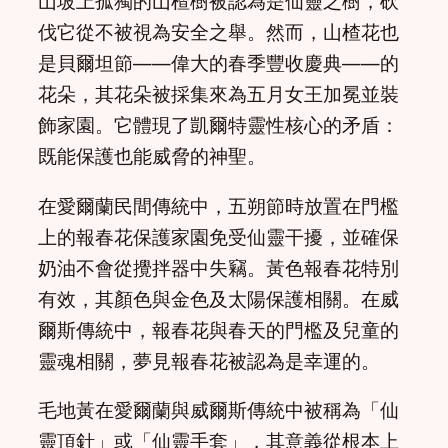
山坡上孤獨的山楂樹被認為是仙靈之樹，砍
伐它從不被視為安全之舉。然而，山楂花也
是貝爾坦節——偉大的春季豐收慶典——的
花朵，其花朵被採集來為五月女王加冕並裝
飾家園。它體現了凱爾特靈性核心的矛盾：
既能保護也能威脅的神聖。
在愛爾蘭民間傳統中，五朔節時放置在門檻
上的報春花保護家園免受仙靈干擾，並確保
奶油不會從攪拌器中失竊。黃色報春花特別
有效，其顏色與金色及太陽保護相關。在威
爾斯傳統中，報春花與春天的門檻及兒童的
靈魂相關，夢見報春花被認為是幸運的。
毛地黃在愛爾蘭與威爾斯傳統中被稱為「仙
靈頂針」或「仙靈手套」，其意義從根本上