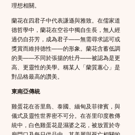
理想相關。
蘭花在四君子中代表謙遜與雅致。在儒家道
德哲學中，蘭花在空谷中獨自生長，無人經
過仍自芬芳，成為君子——無需尋求認可或
獎賞而維持德性——的形象。蘭花含蓄低調
的美——不同於張揚的牡丹——被認為是更
高、更靈性的美學。稱某人「蘭質蕙心」是
對品格最高的讚美。
東南亞傳統
雞蛋花在峇里島、泰國、緬甸及菲律賓，與
儀式及靈性世界密不可分。在峇里印度教傳
統中，白色雞蛋花是濕婆之花，被放置於寺
廟門口及每日供品中。其美麗與死亡相關的