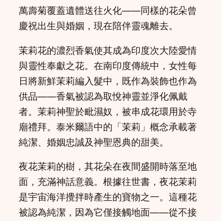
萬壽菊覆蓋遺體送往火化——同樣的花朵曾
慶祝出生與婚姻，現在陪伴靈魂離去。
茉莉花的濃烈香氣使其成為印度次大陸愛情
與靈性奉獻之花。在南印度傳統中，女性每
日將新鮮茉莉編入髮中，既作為裝飾也作為
供品——香氣被認為取悅神靈並淨化佩戴
者。茉莉神聖於毗濕奴，被串成花環用於寺
廟禮拜。泰米爾語中的「茉莉」概念承載著
純潔、婚姻忠誠及神聖恩典的甜美。
夜花茉莉的樹，其花朵在夜間盛開時落至地
面，充滿神話意義。根據往世書，夜花茉莉
是宇宙海洋攪拌時產生的寶物之一。這種花
被認為純潔，因為它僅接觸地面——從不接