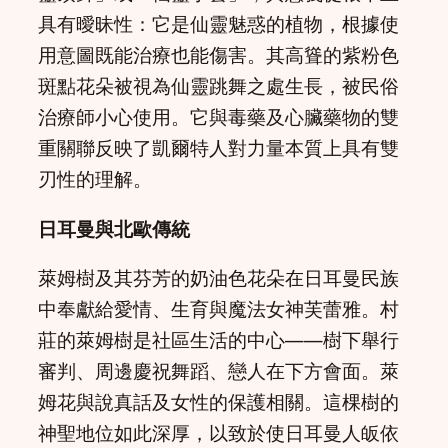
具有曖昧性：它是仙靈魅惑的植物，根據使
用意圖既能治療也能傷害。其高聳的紫粉色
斑點花朵被視為仙靈跳舞之處生長，被民俗
治療師小心使用。它與毒藥及心臟藥物的雙
重關聯反映了凱爾特人對力量本質上具有雙
刃性的理解。
日耳曼與北歐傳統
萊姆樹及其芬芳的奶油色花朵在日耳曼民族
中奉獻給愛情、生育與魔法女神芙蕾雅。村
莊的萊姆樹是社區生活的中心——樹下舉行
審判、周邊慶祝舞蹈、戀人在下方會面。萊
姆花與說真話及女性的保護相關。這棵樹的
神聖地位如此深厚，以致於使日耳曼人皈依