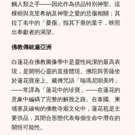
觸人類之手——因此作為供品特別神聖。這
棵樹與克里希納及神聖之愛的悲傷相關；其
拉丁名中的「憂傷」指其下垂的葉子，映照
出奉獻者的渴望。
佛教傳統遍亞洲
白蓮花在佛教圖像學中是靈性純潔的最高表
現，是開明心靈的直接體現。佛陀與菩薩坐
於蓮花寶座上。藏傳咒語「嗡瑪尼唄美吽」
——常譯為「蓮花中的珍寶」——在蓮花的
意象中編碼了完整的解脫之路。在泰國、柬
埔寨及緬甸的佛教寺廟文化中，蓮花苞是主
要供品，其閉合形態代表每個生命中潛在的
開悟可能性。