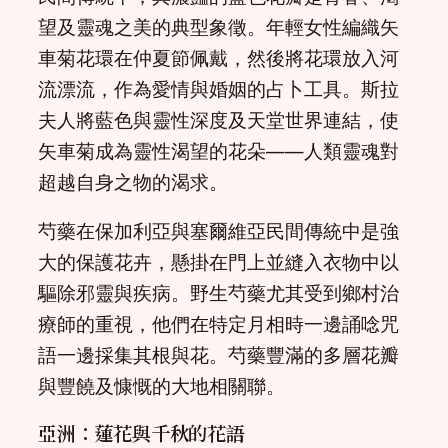
望及靈魂之美的典型象徵。年輕女性編織矢
車菊花環在仲夏節佩戴，然後將花環放入河
流漂流，作為愛情與婚姻的占卜工具。斯拉
夫人將藍色與靈性深度及天堂世界連結，使
矢車菊成為靈性渴望的花朵——人類靈魂對
超越自身之物的渴求。
芍藥在保加利亞與塞爾維亞民間傳統中是強
大的保護花卉，懸掛在門上並縫入衣物中以
驅除邪靈與疾病。野生芍藥尤其受到鄉村治
療師的重視，他們在特定月相時一邊誦唸咒
語一邊採集其根與花。芍藥豐滿的多層花瓣
與豐饒及慷慨的大地相關聯。
亞洲：蓮花與千秋的花語