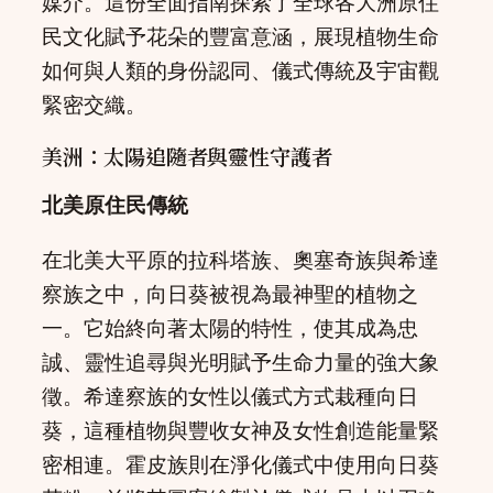
媒介。這份全面指南探索了全球各大洲原住
民文化賦予花朵的豐富意涵，展現植物生命
如何與人類的身份認同、儀式傳統及宇宙觀
緊密交織。
美洲：太陽追隨者與靈性守護者
北美原住民傳統
在北美大平原的拉科塔族、奧塞奇族與希達
察族之中，向日葵被視為最神聖的植物之
一。它始終向著太陽的特性，使其成為忠
誠、靈性追尋與光明賦予生命力量的強大象
徵。希達察族的女性以儀式方式栽種向日
葵，這種植物與豐收女神及女性創造能量緊
密相連。霍皮族則在淨化儀式中使用向日葵