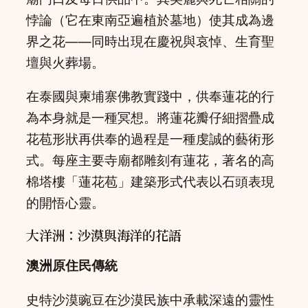
悖論（它在東南亞遍植於墓地）使其成為邊
界之花——同時出現在慶祝與哀悼、生育聖
壇與火葬場。
在泰國與柬埔寨佛教實踐中，供奉蓮花的行
為本身就是一種冥想。將蓮花瓣仔細摺疊成
花苞形狀再供奉的過程是一種虔誠的藝術形
式。每座主要寺廟都雕刻有蓮花，著名的高
棉塔樓「蓮花苞」建築形式代表以石頭表現
的開悟心靈。
大洋洲：沙漠與海洋的花語
澳洲原住民傳統
史特沙漠豌豆在沙漠民族中承載深遠的靈性