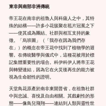
東非與南部非洲傳統
帝王花在南非的祖魯人與科薩人之中，其特
殊的結構——許多小花簇聚在苞片冠冕之下
——使其成為團結、社群與相互支持的象
徵。「烏班圖」（「我存在因為我們存
在」）的概念在帝王花中找到了植物學的迴
響。在傳統醫學與儀式中，這種花被用於標
記集體重要性的場合。科伊科伊人將帝王花
與轉變連結，因為它在火災後再生的能力被
視為生命韌性的證明。
天堂鳥花原產於南非東開普省，在祖魯社群
中與忠誠、喜悅及自由相關。其戲劇性的形
態——像鳥兒飛翔——連結到人類與靈性世