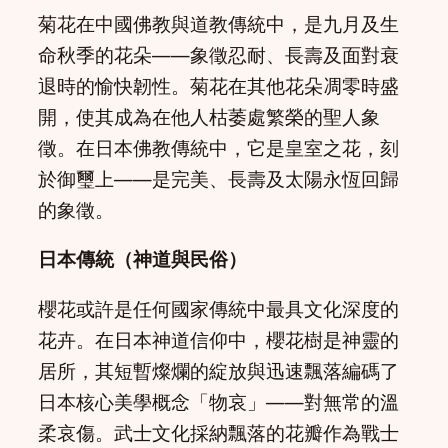
菊花在中國佛教與道教傳統中，是九月及生
命秋季的花朵——象徵忍耐、長壽及面對衰
退時的愉快韌性。菊花在其他花朵凋零時盛
開，使其成為在他人枯萎處繁榮的聖人象
徵。在日本佛教傳統中，它是皇室之花，刻
於御璽上——是完美、長壽及太陽永恆回歸
的象徵。
日本傳統（神道與民俗）
櫻花或許是任何國家傳統中最具文化深度的
花卉。在日本神道信仰中，櫻花樹是神靈的
居所，其短暫燦爛的綻放與迅速飄落編碼了
日本核心美學概念「物哀」——對無常的溫
柔哀傷。武士文化採納飄落的花瓣作為戰士