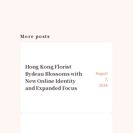
More posts
Hong Kong Florist
Bydeau Blossoms with
August
New Online Identity
7,
2026
and Expanded Focus