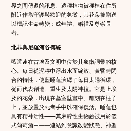
界之間傳遞的訊息。這種植物被種植在住所
附近作為守護與歡迎的象徵，其花朵被贈送
以標記生命轉變：成年禮、婚禮及尊崇長
者。
北非與尼羅河谷傳統
藍睡蓮在古埃及文明中位於其象徵詞彙的核
心。每日從泥濘中浮出水面綻放、黃昏時閉
合的特性，使藍睡蓮演繹了每日太陽循環，
從而代表創造、重生及太陽神拉。它是上埃
及的花朵，出現在墓室壁畫中、雕刻在柱子
上，並放置於死者手中以確保復活。睡蓮也
具有精神活性——其麻醉性生物鹼被用於儀
式葡萄酒中——連結到意識改變狀態、神聖