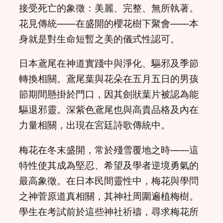
接受死亡的象徵：美麗、完整、無所執著。
花見傳統——在盛開的櫻花樹下聚會——本
身就是對生命短暫之美的儀式性認可。
日本鳶尾在神道實踐中與淨化、驅邪及季節
轉換相關。鳶尾葉與花朵在五月五日的男孩
節期間懸掛於門口，因其劍狀葉片被認為能
驅退邪靈。深紫色鳶尾也與高貴品格及內在
力量相關，出現在宮廷詩歌傳統中。
梅花在冬末盛開，常於殘雪覆地之時——這
特性使其成為堅忍、希望及學者逆境勇氣的
最高象徵。在日本民間靈性中，梅花與學問
之神菅原道真相關，其神社周圍遍植梅樹。
學生在考試前於這些神社祈禱，尋求梅花所