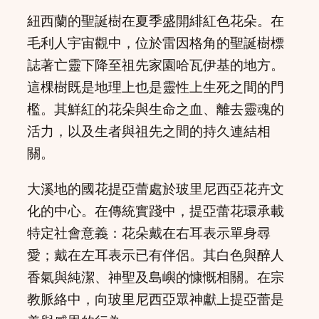
紐西蘭的聖誕樹在夏季盛開緋紅色花朵。在
毛利人宇宙觀中，位於雷因格角的聖誕樹標
誌著亡靈下降至祖先家園哈瓦伊基的地方。
這棵樹既是地理上也是靈性上生死之間的門
檻。其鮮紅的花朵與生命之血、離去靈魂的
活力，以及生者與祖先之間的持久連結相
關。
大溪地的國花提亞蕾處於玻里尼西亞花卉文
化的中心。在傳統實踐中，提亞蕾花環承載
特定社會意義：花朵戴在右耳表示單身尋
愛；戴在左耳表示已有伴侶。其白色與醉人
香氣與純潔、神聖及島嶼的慷慨相關。在宗
教脈絡中，向玻里尼西亞眾神獻上提亞蕾是