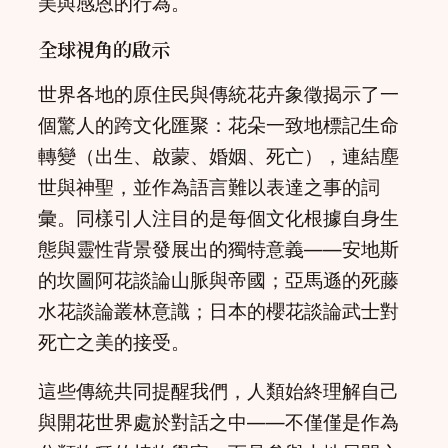
美與感恩的行為。
全球視角的啟示
世界各地的原住民與傳統花卉象徵揭示了一
個驚人的跨文化匯聚：花朵一致地標記生命
轉變（出生、啟蒙、婚姻、死亡），連結塵
世與神聖，並作為語言難以表達之事的詞
彙。同樣引人注目的是每個文化根據自身生
態與靈性背景發展出的獨特意義——安地斯
的坎圖阿花談論山脈與帝國；亞馬遜的死藤
水花談論叢林意識；日本的櫻花談論武士對
死亡之美的接受。
這些傳統共同提醒我們，人類始終理解自己
與開花世界處於對話之中——不僅僅是作為