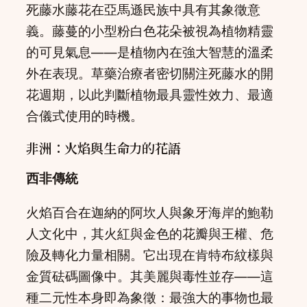
死藤水藤花在亞馬遜民族中具有其象徵意
義。藤蔓的小型粉白色花朵被視為植物精靈
的可見氣息——是植物內在強大智慧的溫柔
外在表現。草藥治療者密切關注死藤水的開
花週期，以此判斷植物最具靈性效力、最適
合儀式使用的時機。
非洲：火焰與生命力的花語
西非傳統
火焰百合在迦納的阿坎人與象牙海岸的鮑勒
人文化中，其火紅與金色的花瓣與王權、危
險及轉化力量相關。它出現在肯特布紋樣與
金質砝碼圖像中。其美麗與毒性並存——這
種二元性本身即為象徵：最強大的事物也最