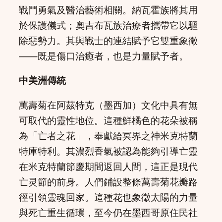
戰鬥勇氣及醫治藝術相關。納瓦霍族將其用
於保護儀式；奧吉布瓦族治療者攜帶它以驅
除惡勢力。其與戰士的連結賦予它雙重象徵
——既是傷口治癒者，也是力量賦予者。
中美洲傳統
萬壽菊在阿茲特克（墨西加）文化中具有無
可取代的靈性地位。這種鮮橘色的花朵被稱
為「亡者之花」，奉獻給冥界之神米克特蘭
特庫特利。其濃烈香氣被認為能夠引導亡靈
在米克特蘭節慶期間返回人間，這正是現代
亡灵節的前身。人們鋪設整條萬壽菊花瓣路
徑引領靈魂回家。這種花也象徵太陽的力量
與死亡重生循環，至今仍在墨西哥原住民社