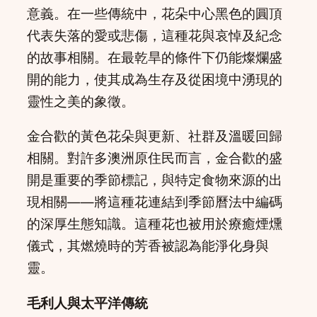
意義。在一些傳統中，花朵中心黑色的圓頂
代表失落的愛或悲傷，這種花與哀悼及紀念
的故事相關。在最乾旱的條件下仍能燦爛盛
開的能力，使其成為生存及從困境中湧現的
靈性之美的象徵。
金合歡的黃色花朵與更新、社群及溫暖回歸
相關。對許多澳洲原住民而言，金合歡的盛
開是重要的季節標記，與特定食物來源的出
現相關——將這種花連結到季節曆法中編碼
的深厚生態知識。這種花也被用於療癒煙燻
儀式，其燃燒時的芳香被認為能淨化身與
靈。
毛利人與太平洋傳統