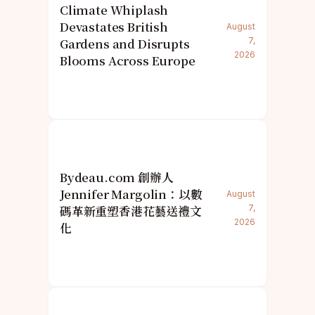
Climate Whiplash
Devastates British
August
Gardens and Disrupts
7,
2026
Blooms Across Europe
Bydeau.com 創辦人
Jennifer Margolin：以數
August
碼革新重塑香港花藝送禮文
7,
2026
化