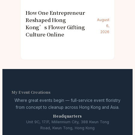
How One Entrepreneur
Reshaped Hong
August
Kong’s Flower Gifting
6,
2026
Culture Online
My Event Creations
Where great events begin — full-service event floristry
from concept to cleanup across Hong Kong and Asia.
Headquarters
Unit 9C, 17/F, Millennium City, 388 Kwun Tong
Road, Kwun Tong, Hong Kong