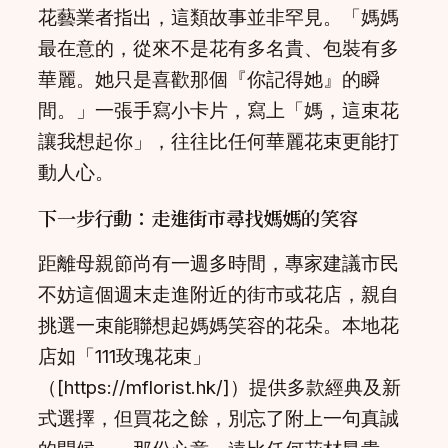
花藝業者指出，這類故事並非罕見。「媽媽
最在意的，從來不是花有多名貴、包裝有多
華麗。她只是喜歡那個『你記得她』的瞬
間。」一張手寫小卡片，寫上「媽，這束花
讓我想起你」，往往比任何華麗花束更能打
動人心。
下一步行動：走進街市尋找媽媽的笑容
距離母親節尚有一週多時間，專家建議市民
不妨這個週末走進附近的街市或花店，親自
挑選一束能聯想起媽媽笑容的花朵。本地花
店如「111玫瑰花束」
（[https://mflorist.hk/]）提供多款經典及新
式選擇，但買花之餘，別忘了附上一句真誠