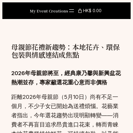
Skip
My Event Creations
HK$ 0.00
to
content
母親節花禮新趨勢：本地花卉、環保
包裝與情感連結成焦點
2026年母親節將至，經典康乃馨與新興盆花
熱潮並存，專家籲選花重心意而非價格
距離2026年母親節（5月10日）尚有不足一
個月，不少子女已開始為送禮煩惱。花藝業
者指出，今年選花趨勢出現明顯轉變——消
費者不再盲目追求昂貴進口花束，轉而青睞