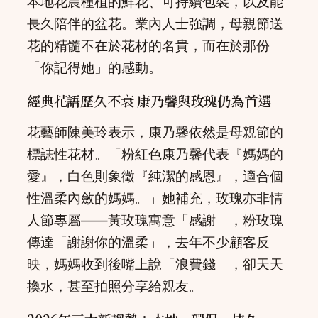
本地花農種植的鮮花、可持續包裝，以及能
長久陪伴的盆花。業內人士強調，母親節送
花的精髓不在於花材的名貴，而在於那份
「你記得她」的感動。
經典花語歷久不衰 康乃馨與玫瑰仍為首選
花藝師陳美玲表示，康乃馨依然是母親節的
標誌性花材。「粉紅色康乃馨代表『媽媽的
愛』，白色則象徵『純潔的感恩』，適合個
性溫柔內斂的媽媽。」她補充，玫瑰亦非情
人節專屬——黃玫瑰寓意「感謝」，粉玫瑰
傳達「謝謝你的溫柔」，去年不少顧客反
映，媽媽收到後嘴上說「浪費錢」，卻天天
換水，甚至拍照分享給親友。