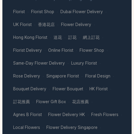
Florist
Florist Shop
Dubai Flower Delivery
·
·
·
UK Florist
香港花店
Flower Delivery
·
·
·
Hong Kong Florist
送花
訂花
網上訂花
·
·
·
·
Florist Delivery
Online Florist
Flower Shop
·
·
·
Same-Day Flower Delivery
Luxury Florist
·
·
Rose Delivery
Singapore Florist
Floral Design
·
·
·
Bouquet Delivery
Flower Bouquet
HK Florist
·
·
·
訂花推薦
Flower Gift Box
花店推薦
·
·
·
Agnes B Florist
Flower Delivery HK
Fresh Flowers
·
·
·
Local Flowers
Flower Delivery Singapore
·
·