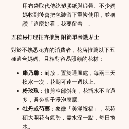
用布袋取代傳統塑膠紙與緞帶。不少媽
媽收到後會把包裝留下重複使用，並稱
讚「這麼好看，我要留着」。
五種易打理花卉推薦 附簡單養護貼士
對於不熟悉花卉的消費者，花店推薦以下五
種適合媽媽、且相對容易照顧的花材：
康乃馨
：耐放，置於通風處，每兩三天
換水一次，花期可達一週以上。
粉玫瑰
：修剪莖部斜角，花瓶水不宜過
多，避免葉子浸泡腐爛。
牡丹或芍藥
：象徵「美滿祝福」，花苞
碩大開花有氣勢，需水深一點，每日換
水。