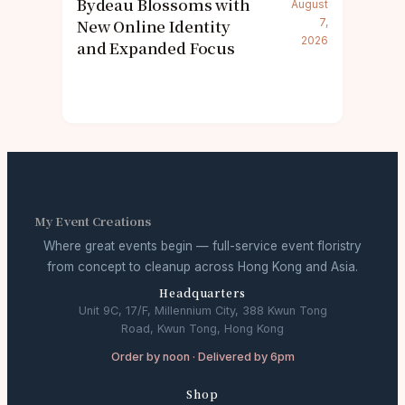
Bydeau Blossoms with
August
New Online Identity
7,
2026
and Expanded Focus
My Event Creations
Where great events begin — full-service event floristry
from concept to cleanup across Hong Kong and Asia.
Headquarters
Unit 9C, 17/F, Millennium City, 388 Kwun Tong
Road, Kwun Tong, Hong Kong
Order by noon · Delivered by 6pm
Shop