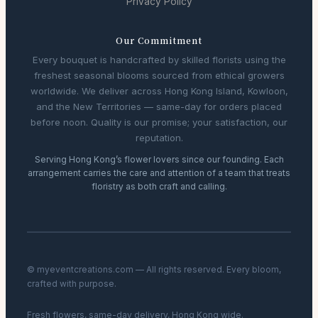
Privacy Policy
Our Commitment
Every bouquet is handcrafted by skilled florists using the
freshest seasonal blooms sourced from ethical growers
worldwide. We deliver across Hong Kong Island, Kowloon,
and the New Territories — same-day for orders placed
before noon. Quality is our promise; your satisfaction, our
reputation.
Serving Hong Kong’s flower lovers since our founding. Each
arrangement carries the care and attention of a team that treats
floristry as both craft and calling.
© myeventcreations.com — All rights reserved. Every bloom,
crafted with purpose.
Fresh flowers, same-day delivery, Hong Kong wide.