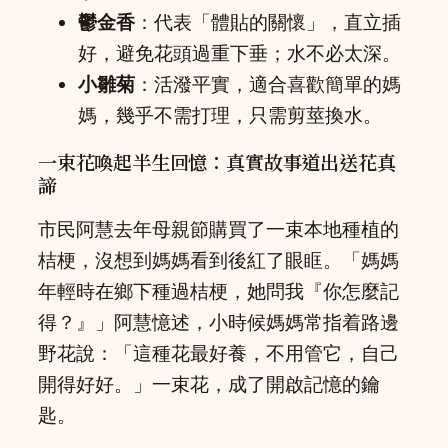
鬱金香
：代表「體貼的關懷」，直立插
好，避免花頭過重下垂；水不必太深。
小雛菊
：活潑平實，適合喜歡簡單的媽
媽，幾乎不需打理，只需剪莖換水。
一束花喚起半生回憶：真實故事道出送花真
諦
市民阿慧去年母親節購買了一束本地種植的
桔梗，沒想到媽媽看到後紅了眼眶。「媽媽
年輕時在鄉下種過桔梗，她問我『你怎麼記
得？』」阿慧憶述，小時候媽媽常指着路邊
野花說：「這種花最好養，不用管它，自己
開得好好。」一束花，成了開啟記憶的鑰
匙。