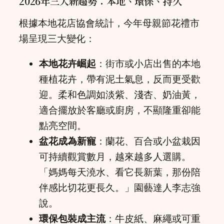
2026年三大新趨勢：本地、環保、持久
根據本地花店協會統計，今年母親節花禮市
場呈現三大變化：
本地花卉崛起
：街市或小店出售的本地
種植花卉，帶有泥土氣息，反而更受歡
迎。柔和色調如淡紫、淺杏、奶油黃，
適合擺放於客廳或廚房，不顯隆重卻能
點亮空間。
盆花成為新寵
：蘭花、百合或小盆栽因
可持續觀賞數月，越來越多人選購。
「媽媽每天澆水、看它長新葉，那份陪
伴感比切花更長久。」園藝達人李志強
說。
環保包裝成主流
：牛皮紙、麻繩或可重