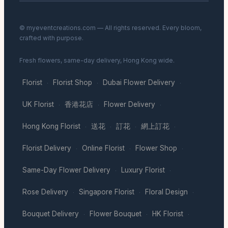
© myeventcreations.com — All rights reserved. Every bloom,
crafted with purpose.
Fresh flowers, same-day delivery, Hong Kong wide.
Florist
Florist Shop
Dubai Flower Delivery
·
·
·
UK Florist
香港花店
Flower Delivery
·
·
·
Hong Kong Florist
送花
訂花
網上訂花
·
·
·
·
Florist Delivery
Online Florist
Flower Shop
·
·
·
Same-Day Flower Delivery
Luxury Florist
·
·
Rose Delivery
Singapore Florist
Floral Design
·
·
·
Bouquet Delivery
Flower Bouquet
HK Florist
·
·
·