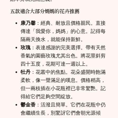
五款適合大部分媽媽的花卉推薦
康乃馨
：經典、耐放且價格親民。直接
傳達「我愛你，媽媽」的心意。記得每
隔兩天換水，就能保持新鮮。
玫瑰
：表達感謝的完美選擇。帶有天然
香氣的園藝玫瑰尤其出色。將花莖斜剪
四十五度，花期可達一週以上。
牡丹
：花叢中的焦點。花朵盛開時飽滿
柔軟，像一聲滿足的嘆息。價格稍高，
但一兩枝插在小花瓶裡已非常驚艷。記
得給它們足夠空間綻放。
鬱金香
：活潑且簡單。它們在花瓶中仍
會繼續生長，別驚訝它們會朝光源傾