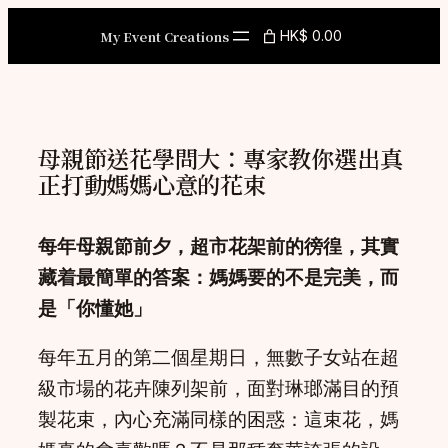
Skip
My Event Creations
HK$ 0.00
to
content
母親節送花學問大：專家教你選出真
正打動媽媽心意的花束
每年母親節前夕，超市花架前的徬徨，其實
藏着最簡單的答案：媽媽要的不是完美，而
是「你懂她」
每年五月的第二個星期日，無數子女站在超
級市場的花卉陳列架前，面對琳瑯滿目的預
製花束，內心充滿同樣的困惑：這束花，媽