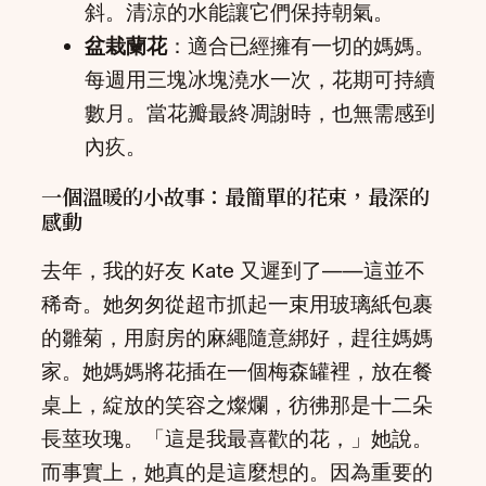
斜。清涼的水能讓它們保持朝氣。
盆栽蘭花
：適合已經擁有一切的媽媽。
每週用三塊冰塊澆水一次，花期可持續
數月。當花瓣最終凋謝時，也無需感到
內疚。
一個溫暖的小故事：最簡單的花束，最深的
感動
去年，我的好友 Kate 又遲到了——這並不
稀奇。她匆匆從超市抓起一束用玻璃紙包裹
的雛菊，用廚房的麻繩隨意綁好，趕往媽媽
家。她媽媽將花插在一個梅森罐裡，放在餐
桌上，綻放的笑容之燦爛，彷彿那是十二朵
長莖玫瑰。「這是我最喜歡的花，」她說。
而事實上，她真的是這麼想的。因為重要的