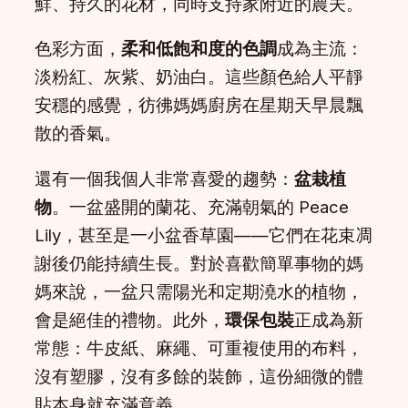
鮮、持久的花材，同時支持家附近的農夫。
色彩方面，
柔和低飽和度的色調
成為主流：
淡粉紅、灰紫、奶油白。這些顏色給人平靜
安穩的感覺，彷彿媽媽廚房在星期天早晨飄
散的香氣。
還有一個我個人非常喜愛的趨勢：
盆栽植
物
。一盆盛開的蘭花、充滿朝氣的 Peace
Lily，甚至是一小盆香草園——它們在花束凋
謝後仍能持續生長。對於喜歡簡單事物的媽
媽來說，一盆只需陽光和定期澆水的植物，
會是絕佳的禮物。此外，
環保包裝
正成為新
常態：牛皮紙、麻繩、可重複使用的布料，
沒有塑膠，沒有多餘的裝飾，這份細微的體
貼本身就充滿意義。