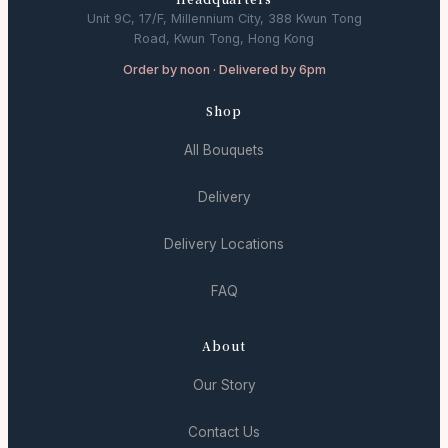
Unit 9C, 17/F, Millennium City, 388 Kwun Tong
Road, Kwun Tong, Hong Kong
Order by noon · Delivered by 6pm
Shop
All Bouquets
Delivery
Delivery Locations
FAQ
About
Our Story
Contact Us