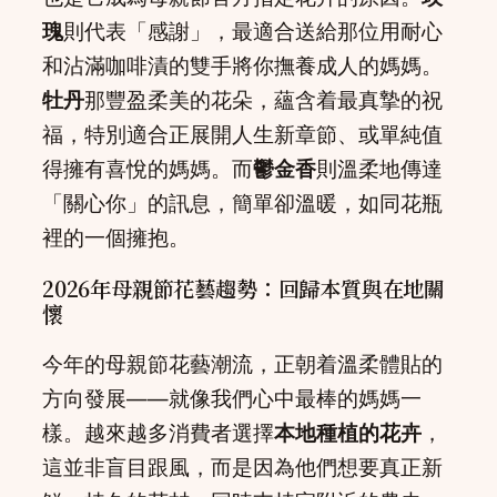
瑰
則代表「感謝」，最適合送給那位用耐心
和沾滿咖啡漬的雙手將你撫養成人的媽媽。
牡丹
那豐盈柔美的花朵，蘊含着最真摯的祝
福，特別適合正展開人生新章節、或單純值
得擁有喜悅的媽媽。而
鬱金香
則溫柔地傳達
「關心你」的訊息，簡單卻溫暖，如同花瓶
裡的一個擁抱。
2026年母親節花藝趨勢：回歸本質與在地關
懷
今年的母親節花藝潮流，正朝着溫柔體貼的
方向發展——就像我們心中最棒的媽媽一
樣。越來越多消費者選擇
本地種植的花卉
，
這並非盲目跟風，而是因為他們想要真正新