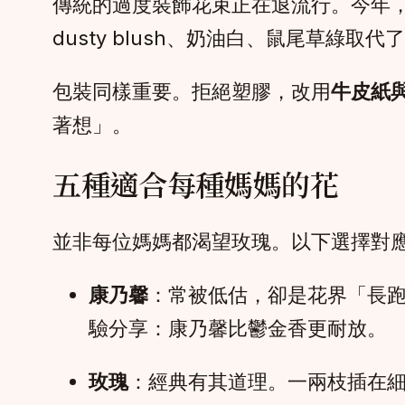
傳統的過度裝飾花束正在退流行。今年
dusty blush、奶油白、鼠尾草綠取
包裝同樣重要。拒絕塑膠，改用
牛皮紙
著想」。
五種適合每種媽媽的花
並非每位媽媽都渴望玫瑰。以下選擇對
康乃馨
：常被低估，卻是花界「長
驗分享：康乃馨比鬱金香更耐放。
玫瑰
：經典有其道理。一兩枝插在