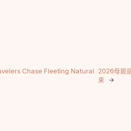
velers Chase Fleeting Natural
2026母
束
→