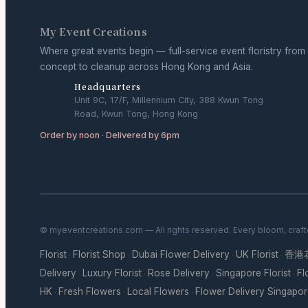
My Event Creations
Where great events begin — full-service event floristry from
concept to cleanup across Hong Kong and Asia.
Headquarters
Unit 9C, 17/F, Millennium City, 388 Kwun Tong
Road, Kwun Tong, Hong Kong
Order by noon · Delivered by 6pm
© myeventcreations.com — All rights reserved. Every bloom, craft
Florist
Florist Shop
Dubai Flower Delivery
UK Florist
香港
·
·
·
·
Delivery
Luxury Florist
Rose Delivery
Singapore Florist
Fl
·
·
·
·
HK
Fresh Flowers
Local Flowers
Flower Delivery Singapo
·
·
·