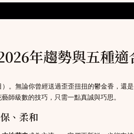
2026年趨勢與五種
星期日）。無論你曾經送過歪歪扭扭的鬱金香，還
花藝師級數的技巧，只需一點真誠與巧思。
環保、柔和