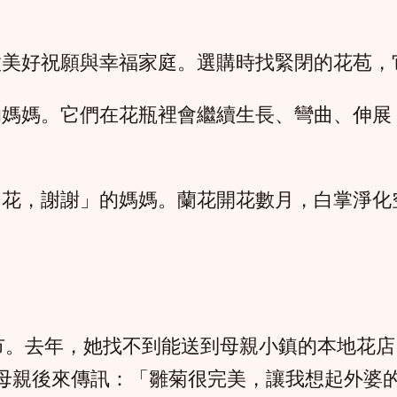
徵美好祝願與幸福家庭。選購時找緊閉的花苞，
的媽媽。它們在花瓶裡會繼續生長、彎曲、伸展
多花，謝謝」的媽媽。蘭花開花數月，白掌淨化
市。去年，她找不到能送到母親小鎮的本地花店
。母親後來傳訊：「雛菊很完美，讓我想起外婆