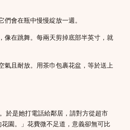
它們會在瓶中慢慢綻放一週。
，像在跳舞。每兩天剪掉底部半英寸，就
空氣且耐放。用茶巾包裹花盆，等於送上
。於是她打電話給鄰居，請對方從超市
的花園。」花費微不足道，意義卻無可比