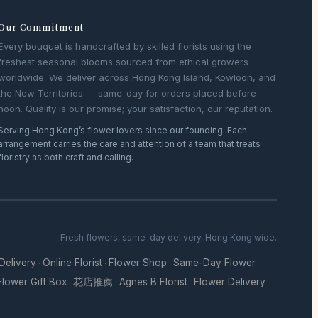
Our Commitment
Every bouquet is handcrafted by skilled florists using the
freshest seasonal blooms sourced from ethical growers
worldwide. We deliver across Hong Kong Island, Kowloon, and
the New Territories — same-day for orders placed before
noon. Quality is our promise; your satisfaction, our reputation.
Serving Hong Kong’s flower lovers since our founding. Each
arrangement carries the care and attention of a team that treats
floristry as both craft and calling.
Fresh flowers, same-day delivery, Hong Kong wide.
 Delivery
Online Florist
Flower Shop
Same-Day Flower
·
·
·
Flower Gift Box
花店推薦
Agnes B Florist
Flower Delivery
·
·
·