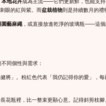
，
本地花卉
成為主流——它們更新鮮，也能支持
代了刺眼的紅與紫。而
盆栽植物
則是持續數月的禮
與園藝麻繩
，或直接放進乾淨的玻璃瓶——這個
應不同個性與需求：
跑健將」。粉紅色代表「我仍記得你的愛」，每
細長花瓶裡，比一整束更顯心意。記得斜剪枝腳