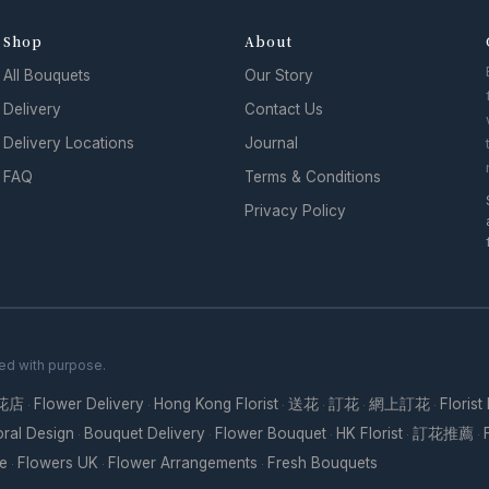
Shop
About
All Bouquets
Our Story
Delivery
Contact Us
Delivery Locations
Journal
FAQ
Terms & Conditions
Privacy Policy
ed with purpose.
花店
Flower Delivery
Hong Kong Florist
送花
訂花
網上訂花
Florist
·
·
·
·
·
·
oral Design
Bouquet Delivery
Flower Bouquet
HK Florist
訂花推薦
·
·
·
·
·
re
Flowers UK
Flower Arrangements
Fresh Bouquets
·
·
·