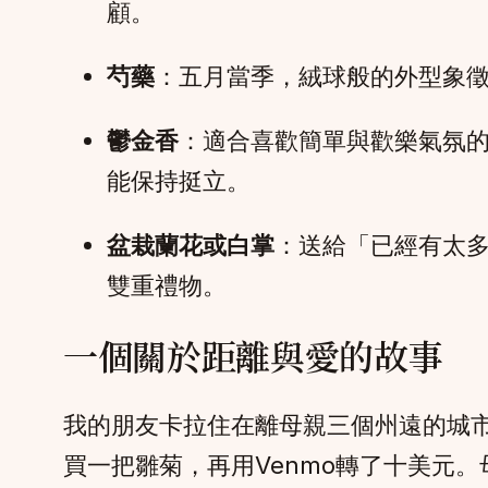
顧。
芍藥
：五月當季，絨球般的外型象
鬱金香
：適合喜歡簡單與歡樂氣氛
能保持挺立。
盆栽蘭花或白掌
：送給「已經有太
雙重禮物。
一個關於距離與愛的故事
我的朋友卡拉住在離母親三個州遠的城
買一把雛菊，再用Venmo轉了十美元