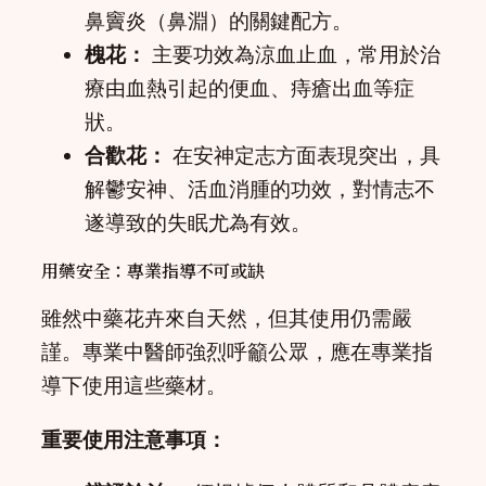
鼻竇炎（鼻淵）的關鍵配方。
槐花：
主要功效為涼血止血，常用於治
療由血熱引起的便血、痔瘡出血等症
狀。
合歡花：
在安神定志方面表現突出，具
解鬱安神、活血消腫的功效，對情志不
遂導致的失眠尤為有效。
用藥安全：專業指導不可或缺
雖然中藥花卉來自天然，但其使用仍需嚴
謹。專業中醫師強烈呼籲公眾，應在專業指
導下使用這些藥材。
重要使用注意事項：