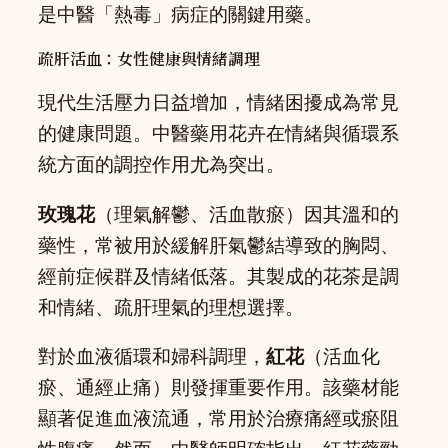
是中醫「熱毒」病症的關鍵用藥。
疏肝活血：女性健康與情緒調理
現代生活壓力日益增加，情緒困擾成為常見
的健康問題。中醫藥用花卉在情緒與循環系
統方面的調控作用尤為突出。
玫瑰花
（理氣解鬱、活血散瘀）因其溫和的
藥性，常被用於緩解肝氣鬱結導致的胸悶、
經前症候群及情緒低落。其製成的花茶是調
和情緒、疏肝理氣的理想選擇。
對於血液循環和婦科調理，
紅花
（活血化
瘀、通經止痛）則發揮重要作用。該藥材能
顯著促進血液流通，常用於治療痛經或瘀阻