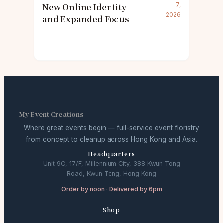
New Online Identity
7,
2026
and Expanded Focus
My Event Creations
Where great events begin — full-service event floristry
from concept to cleanup across Hong Kong and Asia.
Headquarters
Unit 9C, 17/F, Millennium City, 388 Kwun Tong
Road, Kwun Tong, Hong Kong
Order by noon · Delivered by 6pm
Shop