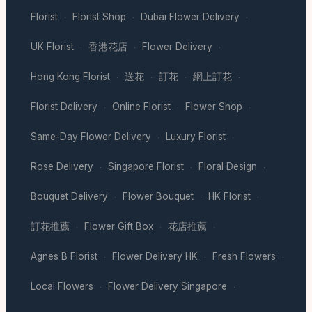
Florist
Florist Shop
Dubai Flower Delivery
·
·
·
UK Florist
香港花店
Flower Delivery
·
·
·
Hong Kong Florist
送花
訂花
網上訂花
·
·
·
·
Florist Delivery
Online Florist
Flower Shop
·
·
·
Same-Day Flower Delivery
Luxury Florist
·
·
Rose Delivery
Singapore Florist
Floral Design
·
·
·
Bouquet Delivery
Flower Bouquet
HK Florist
·
·
·
訂花推薦
Flower Gift Box
花店推薦
·
·
·
Agnes B Florist
Flower Delivery HK
Fresh Flowers
·
·
·
Local Flowers
Flower Delivery Singapore
·
·