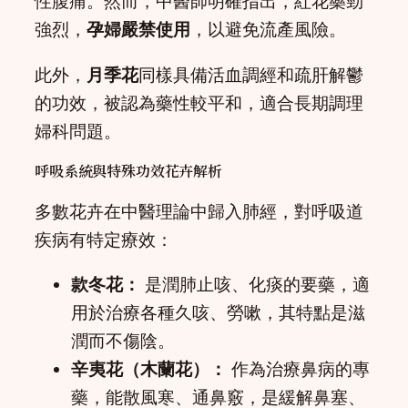
性腹痛。然而，中醫師明確指出，紅花藥勁
強烈，
孕婦嚴禁使用
，以避免流產風險。
此外，
月季花
同樣具備活血調經和疏肝解鬱
的功效，被認為藥性較平和，適合長期調理
婦科問題。
呼吸系統與特殊功效花卉解析
多數花卉在中醫理論中歸入肺經，對呼吸道
疾病有特定療效：
款冬花：
是潤肺止咳、化痰的要藥，適
用於治療各種久咳、勞嗽，其特點是滋
潤而不傷陰。
辛夷花（木蘭花）：
作為治療鼻病的專
藥，能散風寒、通鼻竅，是緩解鼻塞、