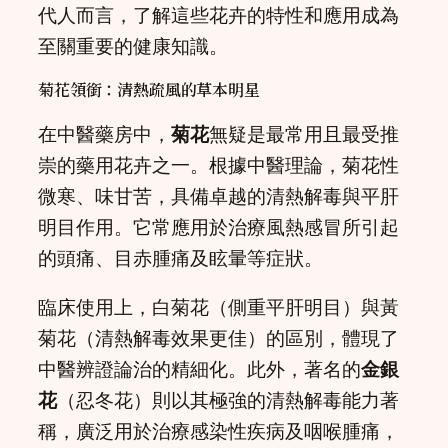
代人而言，了解這些花卉的特性和應用成為
至關重要的健康知識。
菊花領銜：清熱疏風的草本明星
在中醫藥房中，
菊花
無疑是最常用且最受推
崇的藥用花卉之一。根據中醫理論，菊花性
微寒、味甘苦，具備卓越的清熱解毒與平肝
明目作用。它常應用於治療風熱感冒所引起
的頭痛、目赤腫痛及眩暈等症狀。
臨床使用上，白菊花（側重平肝明目）與黃
菊花（清熱解毒效果更佳）的區別，體現了
中醫辨證論治的精細化。此外，著名的
金銀
花
（忍冬花）則以其極強的清熱解毒能力著
稱，廣泛用於治療感染性疾病及咽喉腫痛，