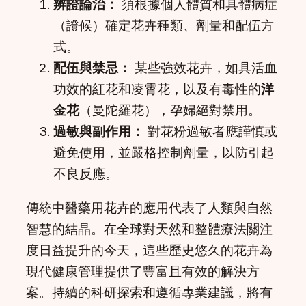
辨證論治：
須根據個人體質和具體病症
（證候）確定花卉種類、劑量和配伍方
式。
配伍與禁忌：
某些強效花卉，如具活血
功效的紅花和凌霄花，以及有毒性的
洋
金花
（曼陀羅花），孕婦絕對禁用。
過敏與副作用：
對花粉過敏者應謹慎或
避免使用，並嚴格控制劑量，以防引起
不良反應。
傳統中醫藥用花卉的應用代表了人類與自然
智慧的結晶。在全球對天然和整體療法關注
度日益提升的今天，這些歷史悠久的花卉為
現代健康管理提供了豐富且有效的解決方
案。持續的科研探索和遵循專業建議，將有