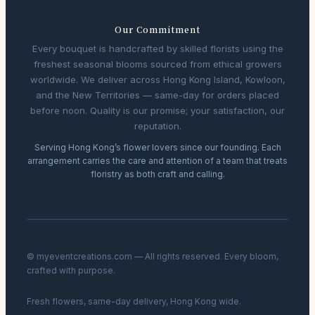
Our Commitment
Every bouquet is handcrafted by skilled florists using the
freshest seasonal blooms sourced from ethical growers
worldwide. We deliver across Hong Kong Island, Kowloon,
and the New Territories — same-day for orders placed
before noon. Quality is our promise; your satisfaction, our
reputation.
Serving Hong Kong’s flower lovers since our founding. Each
arrangement carries the care and attention of a team that treats
floristry as both craft and calling.
© myeventcreations.com — All rights reserved. Every bloom,
crafted with purpose.
Fresh flowers, same-day delivery, Hong Kong wide.