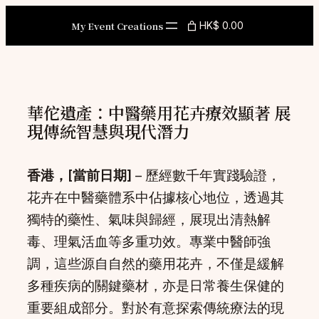
Skip
My Event Creations
HK$ 0.00
to
content
華佗遺產：中醫藥用花卉療效顯著 展
現傳統智慧與現代潛力
香港，[當前日期]
– 歷經數千年實踐驗證，
花卉在中醫藥體系中佔據核心地位，透過其
獨特的藥性、氣味與歸經，展現出清熱解
毒、理氣活血等多重功效。專業中醫師強
調，這些源自自然的藥用花卉，不僅是緩解
多種疾病的關鍵藥材，亦是日常養生保健的
重要組成部分。對於有意探索傳統療法的現