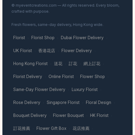
© myeventcreations.com — All rights reserved. Every bloom,
crafted with purpose.
Fresh flowers, same-day delivery, Hong Kong wide.
Florist
Florist Shop
Dubai Flower Delivery
·
·
·
UK Florist
香港花店
Flower Delivery
·
·
·
Hong Kong Florist
送花
訂花
網上訂花
·
·
·
·
Florist Delivery
Online Florist
Flower Shop
·
·
·
Same-Day Flower Delivery
Luxury Florist
·
·
Rose Delivery
Singapore Florist
Floral Design
·
·
·
Bouquet Delivery
Flower Bouquet
HK Florist
·
·
·
訂花推薦
Flower Gift Box
花店推薦
·
·
·