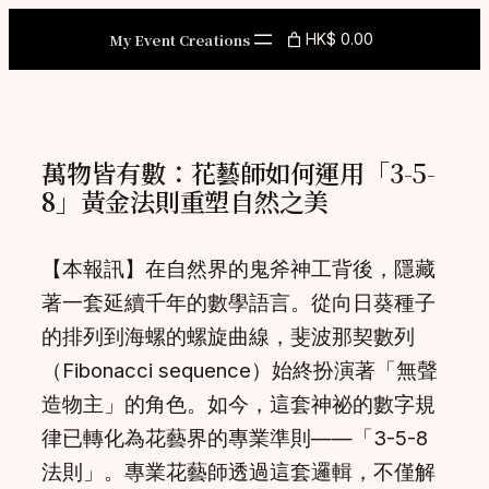
Skip
My Event Creations
HK$ 0.00
to
content
萬物皆有數：花藝師如何運用「3-5-
8」黃金法則重塑自然之美
【本報訊】在自然界的鬼斧神工背後，隱藏
著一套延續千年的數學語言。從向日葵種子
的排列到海螺的螺旋曲線，斐波那契數列
（Fibonacci sequence）始終扮演著「無聲
造物主」的角色。如今，這套神祕的數字規
律已轉化為花藝界的專業準則——「3-5-8
法則」。專業花藝師透過這套邏輯，不僅解