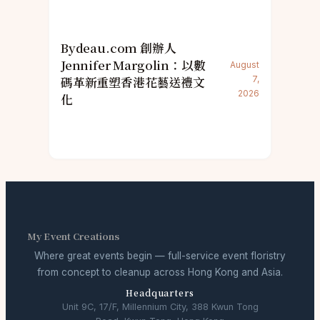
Bydeau.com 創辦人
Jennifer Margolin：以數
August
碼革新重塑香港花藝送禮文
7,
2026
化
My Event Creations
Where great events begin — full-service event floristry
from concept to cleanup across Hong Kong and Asia.
Headquarters
Unit 9C, 17/F, Millennium City, 388 Kwun Tong