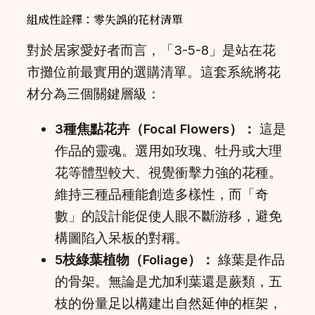
組成性詮釋：零失誤的花材清單
對於居家愛好者而言，「3-5-8」是站在花
市攤位前最實用的選購清單。這套系統將花
材分為三個關鍵層級：
3種焦點花卉（Focal Flowers）：
這是
作品的靈魂。選用如玫瑰、牡丹或大理
花等體型較大、視覺衝擊力強的花種。
維持三種品種能創造多樣性，而「奇
數」的設計能促使人眼不斷游移，避免
構圖陷入呆板的對稱。
5枝綠葉植物（Foliage）：
綠葉是作品
的骨架。無論是尤加利葉還是蕨類，五
枝的份量足以構建出自然延伸的框架，