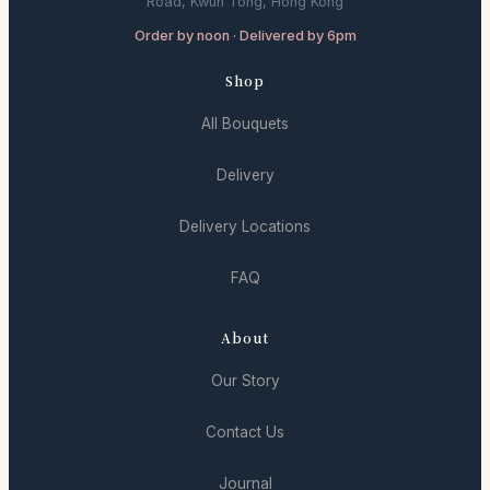
Road, Kwun Tong, Hong Kong
Order by noon · Delivered by 6pm
Shop
All Bouquets
Delivery
Delivery Locations
FAQ
About
Our Story
Contact Us
Journal