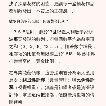
決了採購花材的困惑，更讓每一盆插花作品
都能散發出「本質上的正確感」。
數學與美學的交匯：何謂黃金比例？
「3-5-8法則」源於13世紀義大利數學家斐
波那契發現的數列，即每個數字均為前兩項
之和（3、5、8、13……）。隨著數字增長，
相鄰項的比值會無限趨近於1.618，即藝術界
推崇備至的「黃金比例」。
在專業花藝領域，這套法則被分為兩大應用
層次：
組成性詮釋
（數量管理）與
比例性詮
釋
（視覺權重）。無論是初學者或是資深設
計師，掌握這兩把鑰匙，便能釐清複雜的構
圖邏輯。