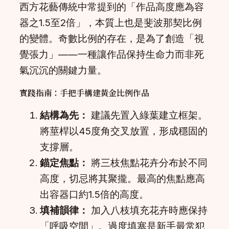
西方花藝傳統中常提到的「作品高度應為容
器之1.5至2倍」，本質上也是斐波那契比例
的變體。奇數比例的存在，是為了創造「視
覺張力」——一種讓作品保持生命力而非死
氣沉沉的關鍵力量。
實踐指南：手把手構建黃金比例作品
結構為先：
建議先置入綠葉建立框架。
將莖桿以45度角交叉放置，形成穩固的
支撐層。
錨定焦點：
將三枝焦點花卉分布於不同
高度，切忌將其聚攏。最高的焦點應高
出容器口約1.5倍的高度。
填補韻律：
加入八枝填充花卉時應保持
「呼吸空間」。過度填塞是新手最常犯