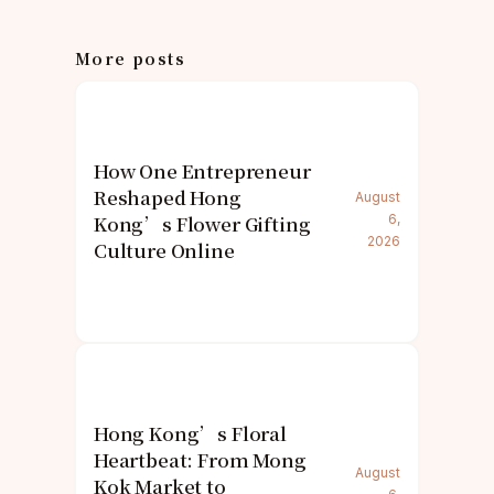
More posts
How One Entrepreneur
Reshaped Hong
August
Kong’s Flower Gifting
6,
2026
Culture Online
Hong Kong’s Floral
Heartbeat: From Mong
August
Kok Market to