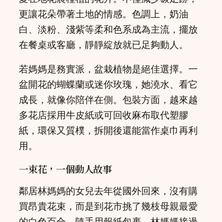
更讓花朵帶著土地的情感。色調上，奶油
白、淡粉、淺紫等柔和色系成為主流，擺放
在餐桌或客廳，靜靜綻放就已足夠動人。
若媽媽是務實派，盆栽植物是絕佳選擇。一
盆開花的蝴蝶蘭或迷你玫瑰，她澆水、看它
成長，就像你陪伴在側。包裝方面，越來越
多花店採用牛皮紙或可回收麻布取代塑膠
紙，環保又質樸，拆開後還能當作桌巾再利
用。
一束花，一個動人故事
鄰居林媽媽的女兒去年從國外回來，沒有購
買昂貴花束，而是到花市挑了幾枝母親最愛
的白色百合，隨手用報紙包裹。林媽媽接過