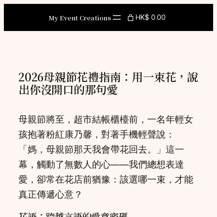
Skip
My Event Creations
HK$ 0.00
to
content
2026母親節花禮指南：用一束花，說
出你沒開口的那句愛
母親節將至，超市結帳櫃檯前，一名年輕女
孩抱著粉紅康乃馨，對著手機輕聲說：
「媽，母親節那天我會帶花回去。」這一
幕，觸動了無數人的心——我們總想表達
愛，卻常在花店前猶豫：該選哪一束，才能
真正傳遞心意？
花語：跨越言語的愛意密碼