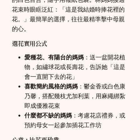
花束時眼眶泛紅：「這是我結婚時捧花裡的
花。」最簡單的選擇，往往最精準擊中母親
的心。
選花實用公式
愛種花、有陽台的媽媽
：送一盆開花植
物，如繡球花或長壽花，告訴她「這是
會一直開下去的花」
喜歡簡約風格的媽媽
：鬱金香或白色康
乃馨，搭配幾枝尤加利葉，用麻繩綁紮
即成優雅花束
什麼都不缺的媽媽
：考慮花店禮券，或
預約母女一起參加插花工作坊
心意，比花更珍貴