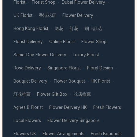
Florist
Florist Shop
Dubai Flower Delivery
·
·
·
UK Florist
香港花店
Flower Delivery
·
·
·
Hong Kong Florist
送花
訂花
網上訂花
·
·
·
·
Florist Delivery
Online Florist
Flower Shop
·
·
·
Same-Day Flower Delivery
Luxury Florist
·
·
Rose Delivery
Singapore Florist
Floral Design
·
·
·
Bouquet Delivery
Flower Bouquet
HK Florist
·
·
·
訂花推薦
Flower Gift Box
花店推薦
·
·
·
Agnes B Florist
Flower Delivery HK
Fresh Flowers
·
·
·
Local Flowers
Flower Delivery Singapore
·
·
Flowers UK
Flower Arrangements
Fresh Bouquets
·
·