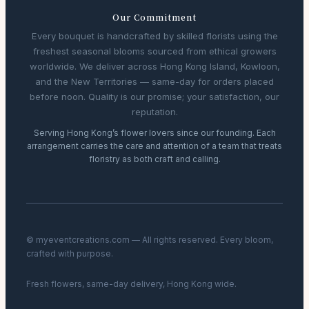
Our Commitment
Every bouquet is handcrafted by skilled florists using the
freshest seasonal blooms sourced from ethical growers
worldwide. We deliver across Hong Kong Island, Kowloon,
and the New Territories — same-day for orders placed
before noon. Quality is our promise; your satisfaction, our
reputation.
Serving Hong Kong’s flower lovers since our founding. Each
arrangement carries the care and attention of a team that treats
floristry as both craft and calling.
© myeventcreations.com — All rights reserved. Every bloom,
crafted with purpose.
Fresh flowers, same-day delivery, Hong Kong wide.