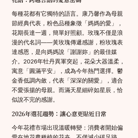
每種花都有它獨特的語言。康乃馨作為母親
節經典代表，粉色品種象徵「媽媽的愛」，
花期長達一週，簡單好照顧。玫瑰不僅是浪
漫的代名詞——黃玫瑰傳遞感謝，粉玫瑰表
達感恩，是向媽媽說「謝謝妳」的最佳媒
介。2026年牡丹異軍突起，花朵大器溫柔，
寓意「圓滿平安」，成為今年熱門選擇。鬱
金香低調內斂，代表「深深的關愛」，適合
不愛張揚的母親。而滿天星細碎如星辰，恰
似說不完的感謝。
2026年選花趨勢：讓心意更貼近日常
今年花禮市場出現溫暖轉變：消費者開始偏
愛在地花農種植的花卉。不僅減少碳足跡，