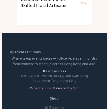
2026
Skilled Floral Artisans
My Event Creations
Where great events begin — full-service event floristry
from concept to cleanup across Hong Kong and Asia.
Headquarters
Unit 9C, 17/F, Millennium City, 388 Kwun Tong
Road, Kwun Tong, Hong Kong
Order by noon · Delivered by 6pm
Shop
All Bouquets