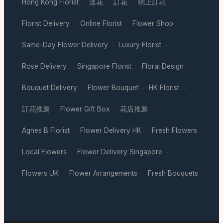
Hong Kong Florist
送花
訂花
網上訂花
·
·
·
·
Florist Delivery
Online Florist
Flower Shop
·
·
·
Same-Day Flower Delivery
Luxury Florist
·
·
Rose Delivery
Singapore Florist
Floral Design
·
·
·
Bouquet Delivery
Flower Bouquet
HK Florist
·
·
·
訂花推薦
Flower Gift Box
花店推薦
·
·
·
Agnes B Florist
Flower Delivery HK
Fresh Flowers
·
·
·
Local Flowers
Flower Delivery Singapore
·
·
Flowers UK
Flower Arrangements
Fresh Bouquets
·
·