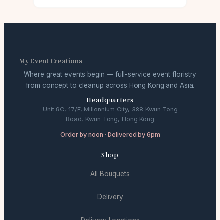
My Event Creations
Where great events begin — full-service event floristry
from concept to cleanup across Hong Kong and Asia.
Headquarters
Unit 9C, 17/F, Millennium City, 388 Kwun Tong
Road, Kwun Tong, Hong Kong
Order by noon · Delivered by 6pm
Shop
All Bouquets
Delivery