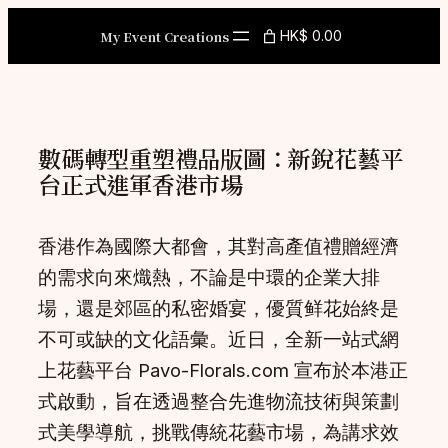
Skip
My Event Creations
HK$ 0.00
to
content
數碼轉型重塑禮品版圖：新銳花藝平
台正式進軍香港市場
香港作為國際大都會，其對高產值禮贈經濟
的需求向來熾熱，不論是中環的企業大排
場，還是郊區的私密婚宴，優質鲜花始終是
不可或缺的文化語彙。近日，全新一站式網
上花藝平台 Pavo-Florals.com 宣布於本港正
式啟動，旨在透過整合先進物流技術與策劃
式美學導航，挑戰傳統花藝市場，為講求效