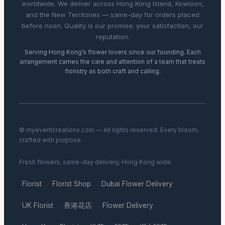
worldwide. We deliver across Hong Kong Island, Kowloon,
and the New Territories — same-day for orders placed
before noon. Quality is our promise; your satisfaction, our
reputation.
Serving Hong Kong’s flower lovers since our founding. Each
arrangement carries the care and attention of a team that treats
floristry as both craft and calling.
© myeventcreations.com — All rights reserved. Every bloom,
crafted with purpose.
Fresh flowers, same-day delivery, Hong Kong wide.
Florist
Florist Shop
Dubai Flower Delivery
·
·
·
UK Florist
香港花店
Flower Delivery
·
·
·