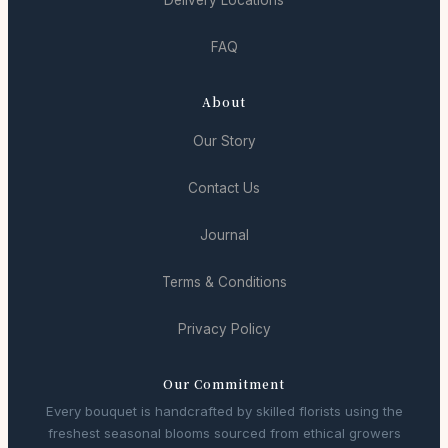
Delivery Locations
FAQ
About
Our Story
Contact Us
Journal
Terms & Conditions
Privacy Policy
Our Commitment
Every bouquet is handcrafted by skilled florists using the
freshest seasonal blooms sourced from ethical growers