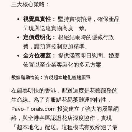
三大核心策略：
視覺真實性：
堅持實物拍攝，確保產品
呈現與送達實物高度一致。
定價透明化：
根絕結帳時的隱藏行政
費，讓預算控制更加精準。
全方位覆蓋：
提供涵蓋即日慰問、婚慶
佈置以至企業客製化的多元方案。
數據驅動物流：實現超本地化極速履單
在節奏明快的香港，配送速度是花藝服務的
生命線。為了克服鮮花易萎難運的特性，
Pavo-Florals.com 投資建立了強大的履單網
絡，與全港各區認證花店深度協作，實現
「超本地化」配送。這種模式有效縮短了最