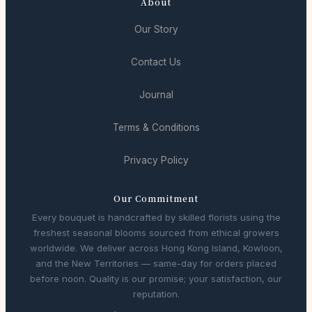
About
Our Story
Contact Us
Journal
Terms & Conditions
Privacy Policy
Our Commitment
Every bouquet is handcrafted by skilled florists using the
freshest seasonal blooms sourced from ethical growers
worldwide. We deliver across Hong Kong Island, Kowloon,
and the New Territories — same-day for orders placed
before noon. Quality is our promise; your satisfaction, our
reputation.