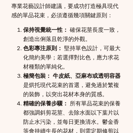
專業花藝設計師建議，要成功打造極具現代
感的單品花束，必須遵循幾項關鍵原則：
保持視覺統一性：
確保花莖長度一致，
創造出俐落且乾淨的外觀。
色彩專注原則：
堅持單色設計，可最大
化簡約美學；若選擇對比色，應力求花
材種類的單純化。
極簡包裝：
牛皮紙、亞麻布或透明容器
是烘托現代花束的首選，避免過於繁複
的裝飾，以突出花材本身的質感。
精確的保養步驟：
所有單品花束的保養
都強調斜剪花莖、去除水面以下葉片以
防止水污染，並每日更換清水。鬱金香
等會持續生長的花材，則需定期修剪以