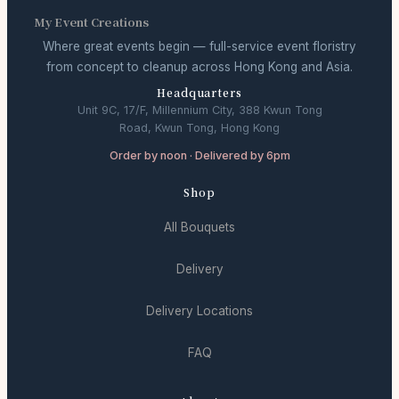
My Event Creations
Where great events begin — full-service event floristry
from concept to cleanup across Hong Kong and Asia.
Headquarters
Unit 9C, 17/F, Millennium City, 388 Kwun Tong
Road, Kwun Tong, Hong Kong
Order by noon · Delivered by 6pm
Shop
All Bouquets
Delivery
Delivery Locations
FAQ