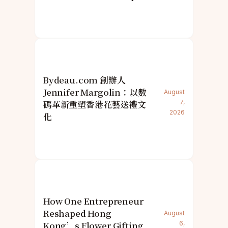
Bydeau.com 創辦人
Jennifer Margolin：以數
August
碼革新重塑香港花藝送禮文
7,
2026
化
How One Entrepreneur
Reshaped Hong
August
Kong’s Flower Gifting
6,