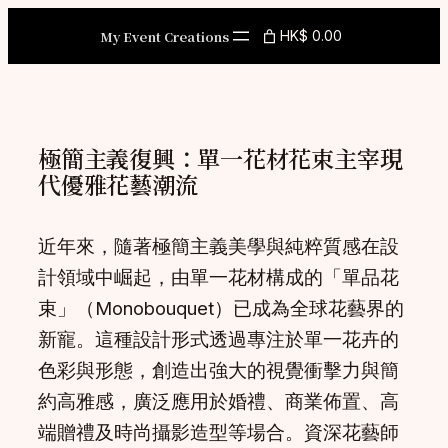
Skip
My Event Creations
HK$ 0.00
to
content
極簡主義復興：單一花材花束主宰現
代優雅花藝潮流
近年來，隨著極簡主義美學與純粹質感在設
計領域中崛起，由單一花材構成的「單品花
束」（Monobouquet）已成為全球花藝界的
新寵。這種設計形式透過專注於單一花卉的
色彩與形態，創造出強大的視覺衝擊力與簡
約高雅感，廣泛應用於婚禮、商業佈置、高
端贈禮及時尚攝影造型等場合。資深花藝師