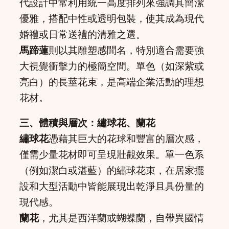
代設計中常利用統一高度排列來強調其簡潔
優雅，搭配中性或透明包裝，使其成為現代
婚禮或日常送禮的清雅之選。
馬蹄蓮
則以其雕塑感聞名，特別適合需要強
大視覺衝擊力的極簡空間。單色（如深紫或
亮白）的長莖花束，是高端企業活動的理想
花材。
三、體積與層次：繡球花、蘭花
繡球花
憑藉其巨大的花球和豐富的層次感，
僅需少量花材即可呈現壯觀效果。單一色系
（例如潔白或湛藍）的繡球花束，在居家擺
設和大型活動中皆能展現出乾淨且具份量的
現代感。
蘭花
，尤其是西洋蘭或蝴蝶蘭，自帶異國情