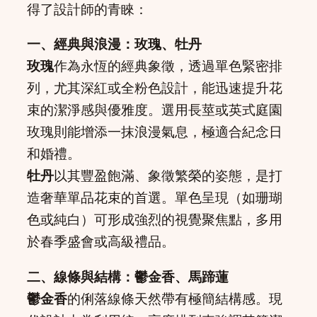
得了設計師的青睞：
一、經典與浪漫：玫瑰、牡丹
玫瑰
作為永恆的經典象徵，透過單色緊密排
列，尤其深紅或全粉色設計，能迅速提升花
束的潔淨感與優雅度。選用長莖或英式庭園
玫瑰則能增添一抹浪漫氣息，極適合紀念日
和婚禮。
牡丹
以其豐盈飽滿、象徵繁榮的姿態，是打
造奢華單品花束的首選。單色呈現（如珊瑚
色或純白）可形成強烈的視覺聚焦點，多用
於春季盛會或高級禮品。
二、線條與結構：鬱金香、馬蹄蓮
鬱金香
的俐落線條天然帶有極簡結構感。現