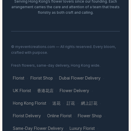
Serving Hong Kong’s flower lovers since our founding. Each
arrangement carries the care and attention of a team that treats
floristry as both craft and calling.
© myeventcreations.com — All rights reserved. Every bloom,
crafted with purpose.
Fresh flowers, same-day delivery, Hong Kong wide.
Florist
Florist Shop
Dubai Flower Delivery
·
·
·
UK Florist
香港花店
Flower Delivery
·
·
·
Hong Kong Florist
送花
訂花
網上訂花
·
·
·
·
Florist Delivery
Online Florist
Flower Shop
·
·
·
Same-Day Flower Delivery
Luxury Florist
·
·