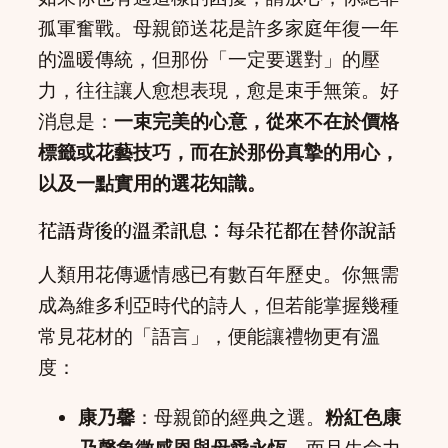
孤軍奮戰。母親節送花是許多家庭年復一年
的溫暖傳統，但那份「一定要選對」的壓
力，往往讓人愈想表現，愈是束手無策。好
消息是：
一束完美的心意，從來不在於價格
標籤或花藝技巧，而在於那份真摯的用心，
以及一點實用的選花知識。
花語背後的溫柔訊息：每朵花都在替你說話
人類用花傳遞情感已有數百年歷史。你無需
成為維多利亞時代的詩人，但若能掌握幾種
常見花材的「語言」，便能讓禮物更有溫
度：
康乃馨
：母親節的經典之選。
粉紅色康
乃馨象徵感恩與母愛永恆
，而且生命力