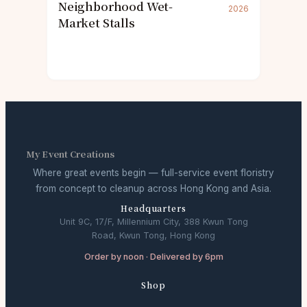
Neighborhood Wet-
2026
Market Stalls
My Event Creations
Where great events begin — full-service event floristry
from concept to cleanup across Hong Kong and Asia.
Headquarters
Unit 9C, 17/F, Millennium City, 388 Kwun Tong
Road, Kwun Tong, Hong Kong
Order by noon · Delivered by 6pm
Shop