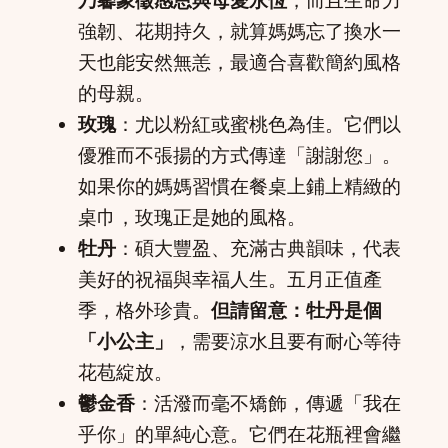
強韌、花期持久，就算媽媽忘了換水一
天也能安然無恙，最適合喜歡簡約風格
的母親。
玫瑰
：尤以粉紅或蜜桃色為佳。它們以
優雅而不張揚的方式傳達「謝謝您」。
如果你的媽媽習慣在餐桌上鋪上精緻的
桌巾，玫瑰正是她的風格。
牡丹
：碩大豐盈、充滿古典韻味，代表
美好的祝福與幸福人生。五月正值產
季，格外珍貴。
但請留意：牡丹是個
「小公主」
，需要涼水且要有耐心等待
花苞綻放。
鬱金香
：活潑而毫不矯飾，傳遞「我在
乎你」的單純心意。它們在花瓶裡會繼