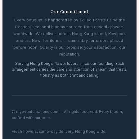
Our Commitment
Every bouquet is handcrafted by skilled florists using the
freshest seasonal blooms sourced from ethical growers
worldwide. We deliver across Hong Kong Island, Kowloon,
and the New Territories — same-day for orders placed
before noon. Quality is our promise; your satisfaction, our
reputation.
Serving Hong Kong’s flower lovers since our founding. Each
arrangement carries the care and attention of a team that treats
floristry as both craft and calling.
© myeventcreations.com — All rights reserved. Every bloom,
crafted with purpose.
Fresh flowers, same-day delivery, Hong Kong wide.