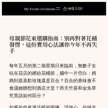
Skip
My Event Creations
HK$ 0.00
to
content
母親節花束選購指南：別再對著花桶
發愣，這份實用心法讓你今年不再失
手
每年五月的第二個星期日來臨前，無數子女
站在花店的繽紛花桶前，腦中一片空白：媽
媽到底喜歡玫瑰還是百合？百合的香味會不
會讓她聯想到酒店大堂？而天竺葵和金魚草
究竟該如何區分？
如果你也有過這樣的困擾，請放心，你絕非