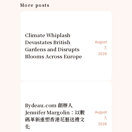
More posts
Climate Whiplash
Devastates British
August
Gardens and Disrupts
7,
2026
Blooms Across Europe
Bydeau.com 創辦人
Jennifer Margolin：以數
August
碼革新重塑香港花藝送禮文
7,
2026
化