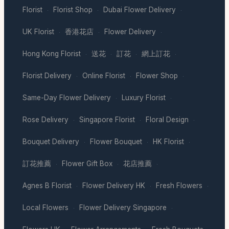
Florist
Florist Shop
Dubai Flower Delivery
·
·
·
UK Florist
香港花店
Flower Delivery
·
·
·
Hong Kong Florist
送花
訂花
網上訂花
·
·
·
·
Florist Delivery
Online Florist
Flower Shop
·
·
·
Same-Day Flower Delivery
Luxury Florist
·
·
Rose Delivery
Singapore Florist
Floral Design
·
·
·
Bouquet Delivery
Flower Bouquet
HK Florist
·
·
·
訂花推薦
Flower Gift Box
花店推薦
·
·
·
Agnes B Florist
Flower Delivery HK
Fresh Flowers
·
·
·
Local Flowers
Flower Delivery Singapore
·
·