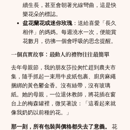
續生長，甚至會朝著光線彎曲，這是快
樂花朵的標誌。
盆花蘭花或迷你玫瑰
：送給喜愛「長久
相伴」的媽媽。每週澆水一次，便能賞
花數月，彷彿一個會呼吸的思念提醒。
一個真實故事：最動人的禮物往往最簡單
去年母親節，我的朋友莎拉匆忙趕到農夫市
集，隨手抓起一束用牛皮紙包裹、廚房麻繩
捆綁的黃色鬱金香。沒有絲帶，沒有玻璃
紙。她的母親，一位退休教師，將花插在窗
台上的梅森罐裡，微笑著說：「這看起來就
像我奶奶以前種的花。」
那一刻，所有包裝與價格都失去了意義。
花