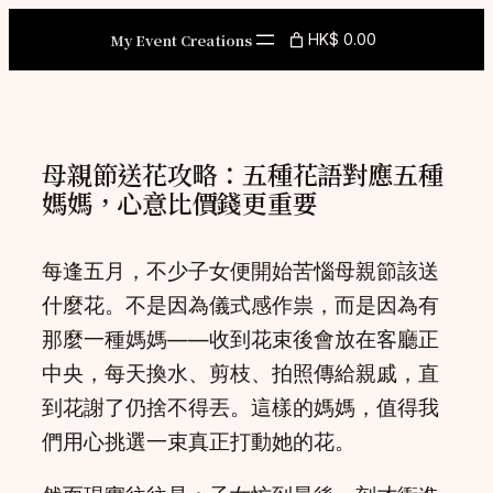
Skip
My Event Creations
HK$ 0.00
to
content
母親節送花攻略：五種花語對應五種
媽媽，心意比價錢更重要
每逢五月，不少子女便開始苦惱母親節該送
什麼花。不是因為儀式感作祟，而是因為有
那麼一種媽媽——收到花束後會放在客廳正
中央，每天換水、剪枝、拍照傳給親戚，直
到花謝了仍捨不得丟。這樣的媽媽，值得我
們用心挑選一束真正打動她的花。