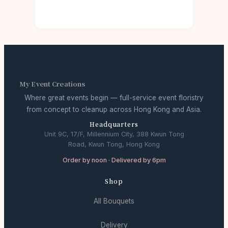
My Event Creations
Where great events begin — full-service event floristry
from concept to cleanup across Hong Kong and Asia.
Headquarters
Unit 9C, 17/F, Millennium City, 388 Kwun Tong
Road, Kwun Tong, Hong Kong
Order by noon · Delivered by 6pm
Shop
All Bouquets
Delivery