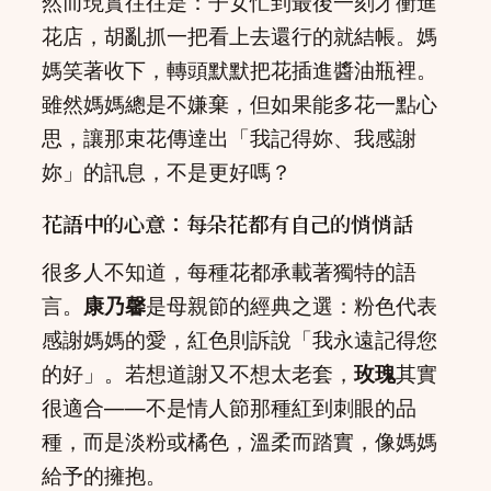
然而現實往往是：子女忙到最後一刻才衝進
花店，胡亂抓一把看上去還行的就結帳。媽
媽笑著收下，轉頭默默把花插進醬油瓶裡。
雖然媽媽總是不嫌棄，但如果能多花一點心
思，讓那束花傳達出「我記得妳、我感謝
妳」的訊息，不是更好嗎？
花語中的心意：每朵花都有自己的悄悄話
很多人不知道，每種花都承載著獨特的語
言。
康乃馨
是母親節的經典之選：粉色代表
感謝媽媽的愛，紅色則訴說「我永遠記得您
的好」。若想道謝又不想太老套，
玫瑰
其實
很適合——不是情人節那種紅到刺眼的品
種，而是淡粉或橘色，溫柔而踏實，像媽媽
給予的擁抱。