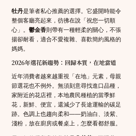
牡丹
是筆者私心推薦的選擇。它盛開時能令
整個客廳亮起來，彷彿在說「祝您一切順
心」。
鬱金香
則帶有一種輕柔的關心，不張
揚卻耐看，適合不愛複雜、喜歡簡約風格的
媽媽。
2026年選花新趨勢：回歸本質，在地當道
近年消費者越來越重視「在地」元素，母親
節選花也不例外。無須刻意尋找進口品種，
家附近的花店裡，本地農民種植的當季鮮
花，新鮮、便宜，還減少了長途運輸的碳足
跡。色調上也趨向柔和——奶油白、淡紫、
淺粉，放在廚房或餐桌上，怎麼看都舒服。