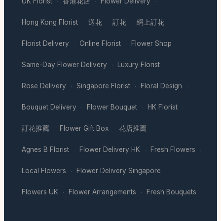
UK Florist
香港花店
Flower Delivery
·
·
·
Hong Kong Florist
送花
訂花
網上訂花
·
·
·
·
Florist Delivery
Online Florist
Flower Shop
·
·
·
Same-Day Flower Delivery
Luxury Florist
·
·
Rose Delivery
Singapore Florist
Floral Design
·
·
·
Bouquet Delivery
Flower Bouquet
HK Florist
·
·
·
訂花推薦
Flower Gift Box
花店推薦
·
·
·
Agnes B Florist
Flower Delivery HK
Fresh Flowers
·
·
·
Local Flowers
Flower Delivery Singapore
·
·
Flowers UK
Flower Arrangements
Fresh Bouquets
·
·