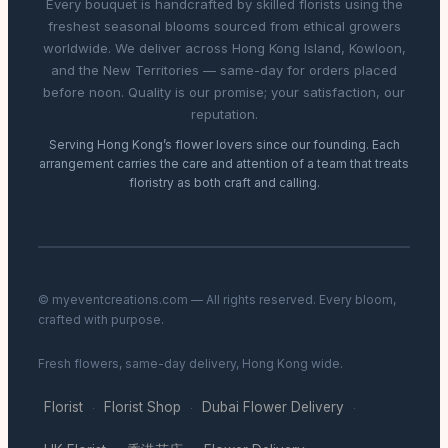
Every bouquet is handcrafted by skilled florists using the
freshest seasonal blooms sourced from ethical growers
worldwide. We deliver across Hong Kong Island, Kowloon,
and the New Territories — same-day for orders placed
before noon. Quality is our promise; your satisfaction, our
reputation.
Serving Hong Kong’s flower lovers since our founding. Each
arrangement carries the care and attention of a team that treats
floristry as both craft and calling.
© myeventcreations.com — All rights reserved. Every bloom,
crafted with purpose.
Fresh flowers, same-day delivery, Hong Kong wide.
Florist
Florist Shop
Dubai Flower Delivery
·
·
·