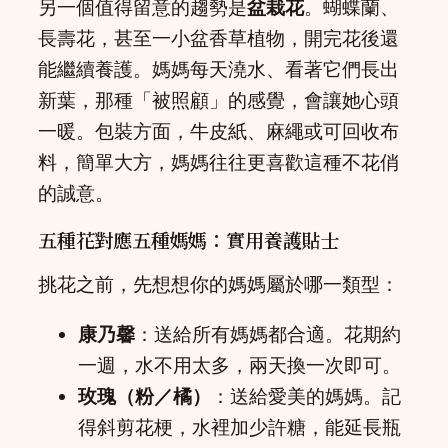
另一個值得留意的趨勢是
盆栽花
。蝴蝶蘭、
長壽花，甚至一小盆香草植物，開完花後還
能繼續養護。媽媽每天澆水、看著它們長出
新葉，那種「被照顧」的感覺，會讓她心頭
一暖。包裝方面，牛皮紙、麻繩或可回收布
料，簡單大方，媽媽往往更喜歡這種不花俏
的誠意。
五種花對應五種媽媽：實用養護貼士
挑花之前，先想想你的媽媽屬於哪一類型：
康乃馨
：送給所有媽媽都合適。花期約
一週，水不用太多，兩天換一次即可。
玫瑰（粉／橘）
：送給愛美的媽媽。記
得斜剪花梗，水裡加少許糖，能延長瓶