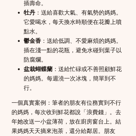
插壽命。
牡丹
：送給喜歡大氣、有氣勢的媽媽。
它愛喝水，每天換水時順便在花瓣上噴
點水。
鬱金香
：送給低調、不愛麻煩的媽媽。
插在淺一點的花瓶，避免水碰到葉子以
防腐爛。
盆栽蝴蝶蘭
：送給忙碌或不善照顧鮮花
的媽媽。每週澆一次冰塊，簡單到不
行。
一個真實案例：筆者的朋友有位務實到不行
的媽媽，每次收到鮮花都說「浪費錢」。去
年她改送一小盆薄荷，放在廚房窗台上。結
果媽媽天天摘來泡茶，還分給鄰居。朋友