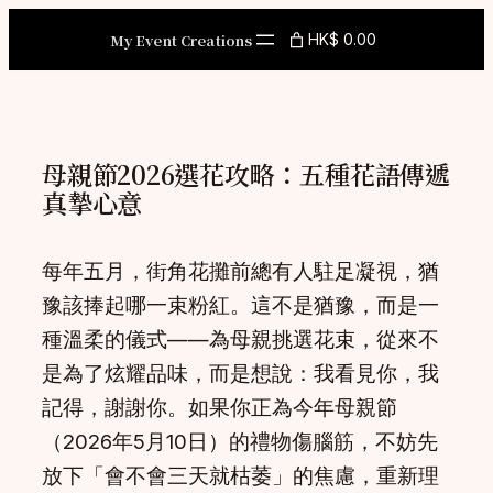
Skip
My Event Creations
HK$ 0.00
to
content
母親節2026選花攻略：五種花語傳遞
真摯心意
每年五月，街角花攤前總有人駐足凝視，猶
豫該捧起哪一束粉紅。這不是猶豫，而是一
種溫柔的儀式——為母親挑選花束，從來不
是為了炫耀品味，而是想說：我看見你，我
記得，謝謝你。如果你正為今年母親節
（2026年5月10日）的禮物傷腦筋，不妨先
放下「會不會三天就枯萎」的焦慮，重新理