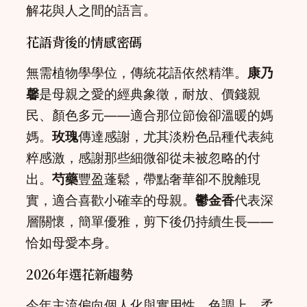
解花與人之間的語言。
花語背後的情感密碼
無需植物學學位，傳統花語依然精準。
康乃
馨
是母親之愛的經典象徵，耐放、價錢親
民、顏色多元——適合那位節儉卻溫暖的媽
媽。
玫瑰
傳達感謝，尤其淡粉色品種代表純
粹感激，感謝那些細微卻從未被忽略的付
出。
芍藥
豐盈蓬鬆，帶點奢華卻不脫離現
實，適合喜歡小確幸的母親。
鬱金香
代表深
層關懷，簡單優雅，剪下後仍持續生長——
恰如母愛本身。
2026年選花新趨勢
今年主流偏向個人化與實用性。色調上，柔