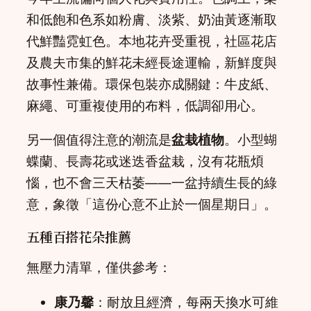
和低飽和色系如粉膚、淡紫、奶油黃逐漸取
代鮮豔霓虹色。本地花卉受重視，社區花店
及農夫市集的鮮花未經長途運輸，新鮮度與
故事性兼備。環保包裝亦成關鍵：牛皮紙、
麻繩、可重複使用的布料，低調卻用心。
另一個值得注意的潮流是
盆栽植物
。小型蝴
蝶蘭、長壽花或迷迭香盆栽，沒有花瓶煩
惱，也不會三天枯萎——一盆持續生長的綠
意，象徵「這份心意不止於一個星期日」。
五種百搭花朵推薦
無壓力清單，僅供參考：
康乃馨
：耐放且經濟，每兩天換水可維