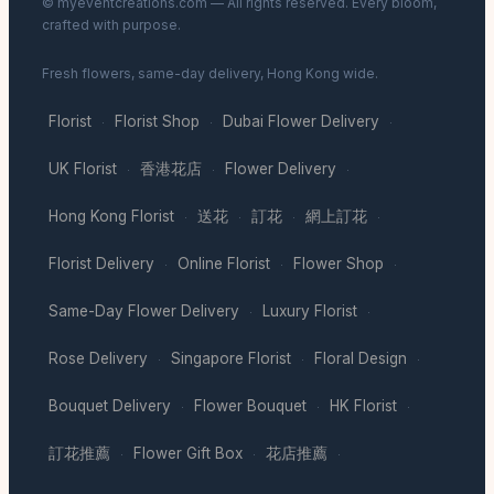
© myeventcreations.com — All rights reserved. Every bloom,
crafted with purpose.
Fresh flowers, same-day delivery, Hong Kong wide.
Florist
Florist Shop
Dubai Flower Delivery
·
·
·
UK Florist
香港花店
Flower Delivery
·
·
·
Hong Kong Florist
送花
訂花
網上訂花
·
·
·
·
Florist Delivery
Online Florist
Flower Shop
·
·
·
Same-Day Flower Delivery
Luxury Florist
·
·
Rose Delivery
Singapore Florist
Floral Design
·
·
·
Bouquet Delivery
Flower Bouquet
HK Florist
·
·
·
訂花推薦
Flower Gift Box
花店推薦
·
·
·