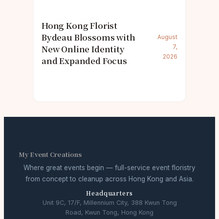
Hong Kong Florist
Bydeau Blossoms with
August
New Online Identity
7,
2026
and Expanded Focus
My Event Creations
Where great events begin — full-service event floristry
from concept to cleanup across Hong Kong and Asia.
Headquarters
Unit 9C, 17/F, Millennium City, 388 Kwun Tong
Road, Kwun Tong, Hong Kong