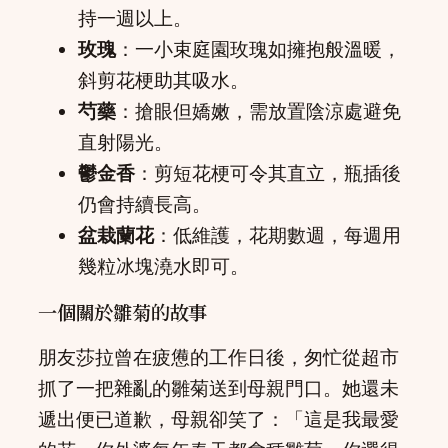
持一週以上。
玫瑰
：一小束庭園玫瑰如擁抱般溫暖，
斜剪花梗助其吸水。
芍藥
：搶眼但嬌嫩，需放置陰涼處避免
直射陽光。
鬱金香
：剪短花梗可令其直立，瓶插後
仍會持續長高。
盆栽蘭花
：低維護，花期數週，每週用
幾粒冰塊澆水即可。
一個關於雛菊的故事
朋友莎拉曾在疲憊的工作日後，匆忙從超市
抓了一把雜亂的雛菊送到母親門口。她還未
遞出便已道歉，母親卻笑了：「這是我最愛