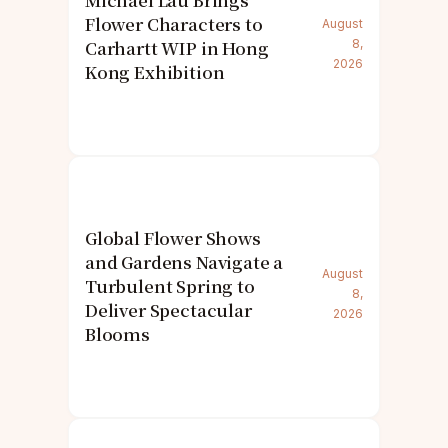
Michael Lau Brings
Flower Characters to
August
Carhartt WIP in Hong
8,
2026
Kong Exhibition
Global Flower Shows
and Gardens Navigate a
August
Turbulent Spring to
8,
Deliver Spectacular
2026
Blooms