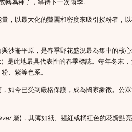
或轉為種子，等待下一次雨季。
能量，以最大化的豔麗和密度來吸引授粉者，以
山與沙崙平原，是春季野花盛況最為集中的核心
anit）是此地最具代表性的春季標誌。每年冬
、粉、紫等色系。
摘，如今已受到嚴格保護，成為國家象徵。公眾
aver
屬)，其薄如紙、猩紅或橘紅色的花瓣點