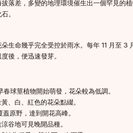
海拔落差，多變的地理環境催生出一個罕見的植
化石。
生命幾乎完全受控於雨水。每年 11 月至 3
溫度後，便迅速發芽。
早春球莖植物開始萌發，花朵較為低調。
量黃、白、紅色的花朵點綴。
覆蓋原野，達到開花高峰。
陰涼谷地可見晚開品種。