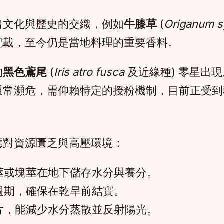
出文化與歷史的交織，例如
牛膝草
(
Origanum s
記載，至今仍是當地料理的重要香料。
的
黑色鳶尾
(
Iris atro fusca
及近緣種) 零星出
通常瀕危，需仰賴特定的授粉機制，目前正受到
應對資源匱乏與高壓環境：
莖或塊莖在地下儲存水分與養分。
週期，確保在乾旱前結實。
片，能減少水分蒸散並反射陽光。