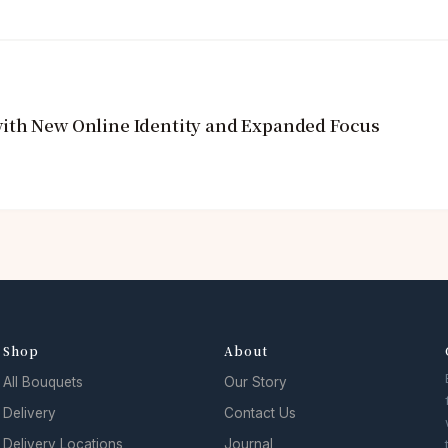
ith New Online Identity and Expanded Focus
Shop
About
All Bouquets
Our Story
Delivery
Contact Us
Delivery Locations
Journal