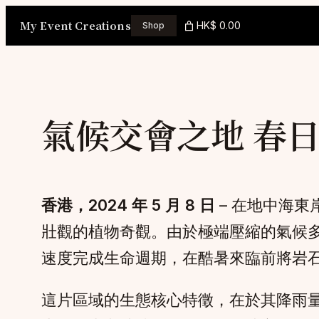
Skip
My Event Creations
HK$ 0.00
Shop
to
content
氣候交會之地 春
香港，2024 年 5 月 8 日
– 在地中海
壯觀的植物奇觀。由於極端壓縮的氣候多
速度完成生命週期，在酷暑來臨前將岩
這片區域的生態核心特徵，在於其降雨量的