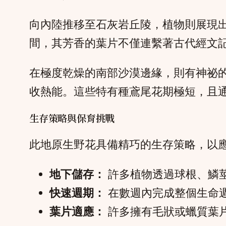
向內陸推移至石灰岩丘陵，植物則展現
間，其芳香的葉片不僅連繫著古代經文
在極度乾燥的南部沙漠邊緣，則有神祕
收熱能。這些特有種鳶尾花期極短，且
生存策略與保育挑戰
此地原生野花具備精巧的生存策略，以
地下儲存：
許多植物透過球根、鱗
快速週期：
在數週內完成整個生命
葉片適應：
許多擁有毛狀或蠟質葉