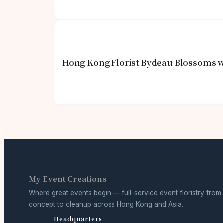
Hong Kong Florist Bydeau Blossoms w
My Event Creations
Where great events begin — full-service event floristry from
concept to cleanup across Hong Kong and Asia.
Headquarters