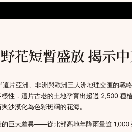
日野花短暫盛放 揭示
東岸這片亞洲、非洲與歐洲三大洲地理交匯的戰
樣性，這片古老的土地孕育出超過 2,500 
石與沙漠化為色彩斑斕的花海。
巨大差異——從北部高地年降雨量逾 1,000 