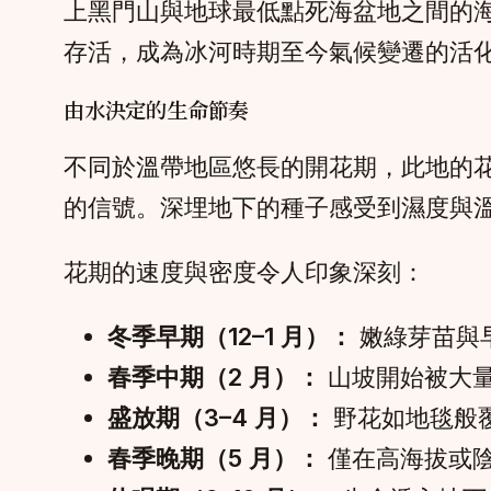
上黑門山與地球最低點死海盆地之間的
存活，成為冰河時期至今氣候變遷的活
由水決定的生命節奏
不同於溫帶地區悠長的開花期，此地的花朵
的信號。深埋地下的種子感受到濕度與
花期的速度與密度令人印象深刻：
冬季早期（12–1 月）：
嫩綠芽苗與
春季中期（2 月）：
山坡開始被大
盛放期（3–4 月）：
野花如地毯般
春季晚期（5 月）：
僅在高海拔或