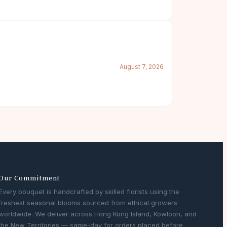
August 7, 2026
Our Commitment
Every bouquet is handcrafted by skilled florists using the
freshest seasonal blooms sourced from ethical growers
worldwide. We deliver across Hong Kong Island, Kowloon, and
the New Territories — same-day for orders placed before