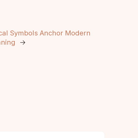
ical Symbols Anchor Modern
aning
→