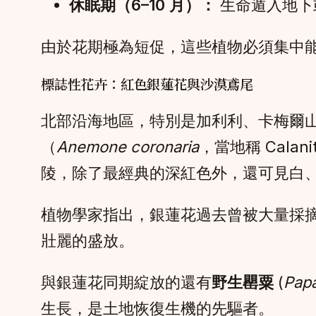
休眠期（6–10 月）：
生命遁入地下
由於花期極為短促，這些植物必須集中
標誌性花卉：紅色銀蓮花與沙漠鳶尾
北部沿海地區，特別是加利利、卡梅爾
（
Anemone coronaria
，當地稱 Cal
陵，除了最經典的深紅色外，還可見白
植物學家指出，銀蓮花過去曾被大量採
壯麗的盛放。
與銀蓮花同期綻放的還有
野生罌粟
(
Pap
生長，是土地恢復生機的先驅者。