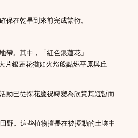
確保在乾旱到來前完成繁衍。
地帶。其中，「紅色銀蓮花」
末，大片銀蓮花猶如火焰般點燃平原與丘
活動已從採花慶祝轉變為欣賞其短暫而
亮田野。這些植物擅長在被擾動的土壤中