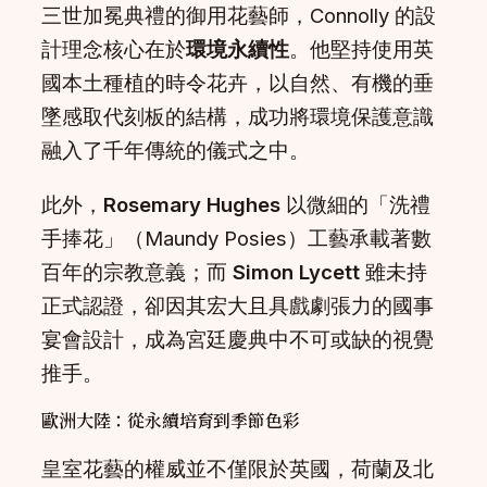
三世加冕典禮的御用花藝師，Connolly 的設
計理念核心在於
環境永續性
。他堅持使用英
國本土種植的時令花卉，以自然、有機的垂
墜感取代刻板的結構，成功將環境保護意識
融入了千年傳統的儀式之中。
此外，
Rosemary Hughes
以微細的「洗禮
手捧花」（Maundy Posies）工藝承載著數
百年的宗教意義；而
Simon Lycett
雖未持
正式認證，卻因其宏大且具戲劇張力的國事
宴會設計，成為宮廷慶典中不可或缺的視覺
推手。
歐洲大陸：從永續培育到季節色彩
皇室花藝的權威並不僅限於英國，荷蘭及北