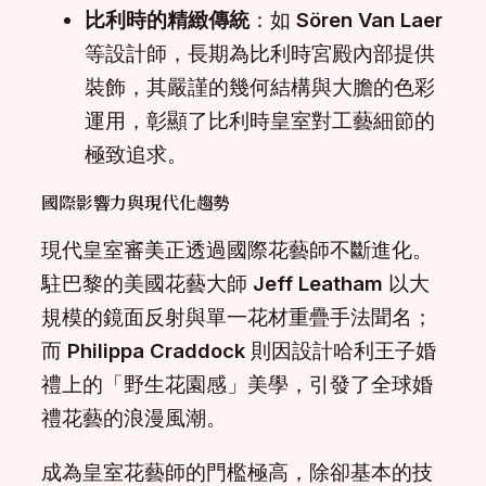
比利時的精緻傳統
：如
Sören Van Laer
等設計師，長期為比利時宮殿內部提供
裝飾，其嚴謹的幾何結構與大膽的色彩
運用，彰顯了比利時皇室對工藝細節的
極致追求。
國際影響力與現代化趨勢
現代皇室審美正透過國際花藝師不斷進化。
駐巴黎的美國花藝大師
Jeff Leatham
以大
規模的鏡面反射與單一花材重疊手法聞名；
而
Philippa Craddock
則因設計哈利王子婚
禮上的「野生花園感」美學，引發了全球婚
禮花藝的浪漫風潮。
成為皇室花藝師的門檻極高，除卻基本的技