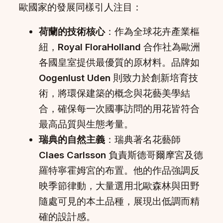
歐國家的發展同樣引人注目：
荷蘭的技術核心
：作為全球花卉產業樞
紐，
Royal FloraHolland
合作社為歐洲
各國皇室提供最優質的原材料。品牌如
Oogenlust Uden
則致力於創新培育技
術，將環保建築的概念與花藝美學結
合，確保每一次國事訪問的用花皆符合
最高品質與生態考量。
瑞典的自然主義
：瑞典著名花藝師
Claes Carlsson
負責斯德哥爾摩宮及德
羅特寧霍姆宮的布置。他的作品強調反
映季節律動，大量選用北歐森林與田野
隨處可見的本土品種，展現出低調而精
確的設計感。