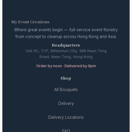
My Event Creations
Where great events begin — full-service event floristry
from concept to cleanup across Hong Kong and Asia.
Headquarters
Unit 9C, 17/F, Millennium City, 388 Kwun Tong
Road, Kwun Tong, Hong Kong
Order by noon · Delivered by 6pm
Shop
All Bouquets
Delivery
Delivery Locations
FAQ