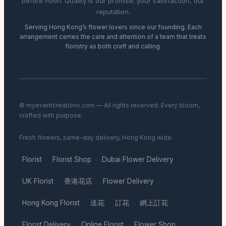
before noon. Quality is our promise; your satisfaction, our
reputation.
Serving Hong Kong’s flower lovers since our founding. Each
arrangement carries the care and attention of a team that treats
floristry as both craft and calling.
© myeventcreations.com — All rights reserved. Every bloom,
crafted with purpose.
Fresh flowers, same-day delivery, Hong Kong wide.
Florist
Florist Shop
Dubai Flower Delivery
·
·
·
UK Florist
香港花店
Flower Delivery
·
·
·
Hong Kong Florist
送花
訂花
網上訂花
·
·
·
·
Florist Delivery
Online Florist
Flower Shop
·
·
·