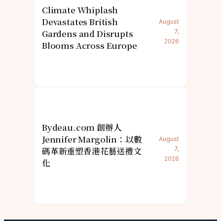
Climate Whiplash
Devastates British
August
Gardens and Disrupts
7,
2026
Blooms Across Europe
Bydeau.com 創辦人
Jennifer Margolin：以數
August
碼革新重塑香港花藝送禮文
7,
2026
化