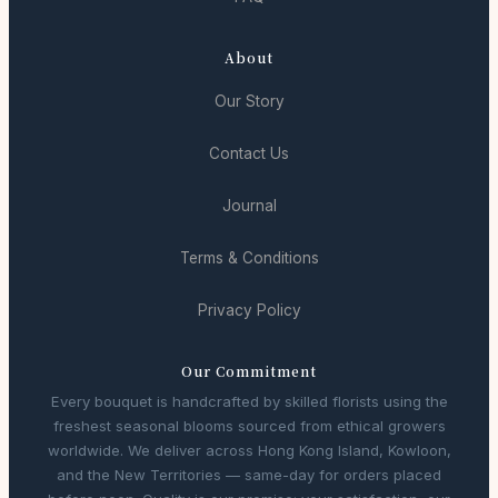
About
Our Story
Contact Us
Journal
Terms & Conditions
Privacy Policy
Our Commitment
Every bouquet is handcrafted by skilled florists using the
freshest seasonal blooms sourced from ethical growers
worldwide. We deliver across Hong Kong Island, Kowloon,
and the New Territories — same-day for orders placed