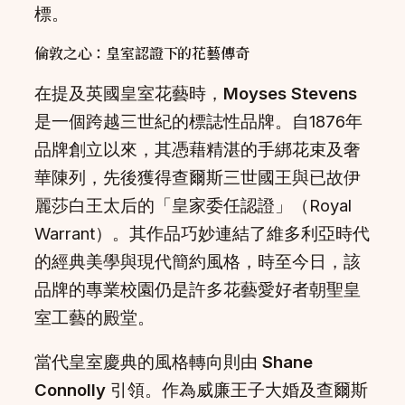
標。
倫敦之心：皇室認證下的花藝傳奇
在提及英國皇室花藝時，
Moyses Stevens
是一個跨越三世紀的標誌性品牌。自1876年
品牌創立以來，其憑藉精湛的手綁花束及奢
華陳列，先後獲得查爾斯三世國王與已故伊
麗莎白王太后的「皇家委任認證」（Royal
Warrant）。其作品巧妙連結了維多利亞時代
的經典美學與現代簡約風格，時至今日，該
品牌的專業校園仍是許多花藝愛好者朝聖皇
室工藝的殿堂。
當代皇室慶典的風格轉向則由
Shane
Connolly
引領。作為威廉王子大婚及查爾斯