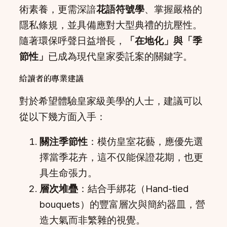
術素養，更需深諳
花語符號學
、掌握嚴格的
隱私條規，並具備應對大型典禮的抗壓性。
隨著環保呼聲日益增長，
「在地化」與「季
節性」
已成為現代皇家委託案的關鍵字。
給讀者的專業建議
對於希望體驗皇家級美學的人士，建議可以
從以下幾方面入手：
關注季節性
：模仿皇室花藝，應優先選
擇當季花卉，這不仅能保證花期，也更
具生命張力。
層次堆疊
：結合手綁花（Hand-tied
bouquets）的豐富層次與簡約器皿，營
造大氣而非繁雜的視覺。