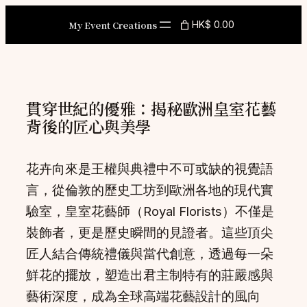
Skip
My Event Creations
HK$ 0.00
to
content
貫穿世紀的優雅：揭秘歐洲皇室花藝
背後的匠心與美學
花卉向來是王權與典禮中不可或缺的視覺語
言，從倫敦的歷史工坊到歐洲各地的現代實
驗室，皇室花藝師（Royal Florists）不僅是
裝飾者，更是歷史瞬間的見證者。這些頂尖
匠人結合傳統禮儀與當代創意，透過每一朵
鮮花的擺放，塑造出君主制特有的莊嚴感與
藝術深度，成為全球高端花藝設計的風向