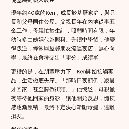
現年約40歲的Ken，成長於基層家庭，與兄
長和父母同住公屋。父親長年在內地從事五
金工作，母親忙於生計，照顧時間有限，年
幼時多由姨媽代為照料。升讀中學後，他變
得叛逆，經常與屋邨朋友流連夜店，無心向
學，最終在會考交出「零分」成績單。
更糟的是，在朋輩壓力下，Ken開始接觸毒
品，生活徹底失序。「那時日夜顛倒，凌晨
才回家，甚至醉倒街頭。」他憶述，母親徹
夜等待他回家的身影，讓他開始反思，愧疚
感逐漸累積，最終下定決心斬斷毒癮，遠離
損友。