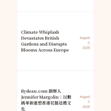
Climate Whiplash
Devastates British
August
Gardens and Disrupts
7,
2026
Blooms Across Europe
Bydeau.com 創辦人
Jennifer Margolin：以數
August
碼革新重塑香港花藝送禮文
7,
2026
化