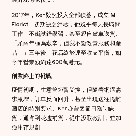
2017年，Ken毅然投入全部積蓄，成立
M
Florist
。初期缺乏經驗，他幾乎每天長時間
工作，不斷試錯學習，甚至親自駕車送貨。
「頭兩年極為艱辛，但我不斷改善服務和產
品。」三年後，花店終於達至收支平衡，如
今年營業額約達600萬港元。
創業路上的挑戰
疫情初期，生意曾短暫受挫，但隨着網購需
求激增，訂單反而回升，甚至出現送往隔離
酒店的特別要求。Ken亦曾因節日臨時缺
貨，通宵到花墟補貨，從中汲取教訓，並加
強庫存規劃。