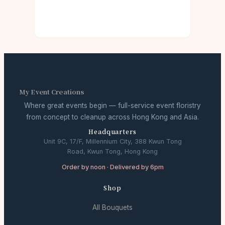
My Event Creations
Where great events begin — full-service event floristry
from concept to cleanup across Hong Kong and Asia.
Headquarters
Unit 9C, 17/F, Millennium City, 388 Kwun Tong
Road, Kwun Tong, Hong Kong
Order by noon · Delivered by 6pm
Shop
All Bouquets