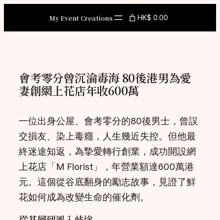
Skip
My Event Creations
HK$ 0.00
to
content
會考零分曾沉淪毒海 80後港男為愛
妻創網上花店年收600萬
一位出身公屋、會考零分的80後男士，曾誤
交損友、染上毒癮，人生幾近失控。但他最
終迷途知返，為摯愛轉行創業，成功開設網
上花店「M Florist」，年營業額達600萬港
元。這個從谷底翻身的勵志故事，見證了鮮
花如何成為改變生命的催化劑。
從基層到誤入歧途