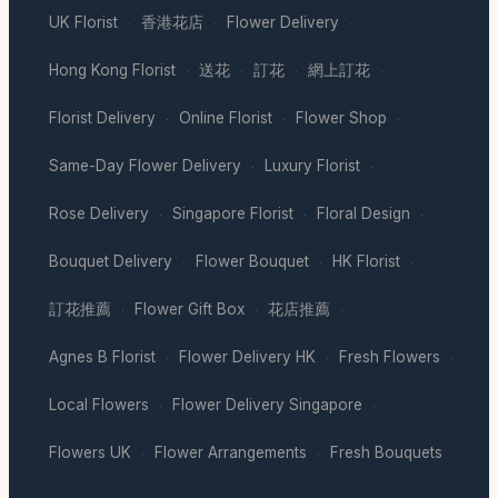
UK Florist
香港花店
Flower Delivery
·
·
·
Hong Kong Florist
送花
訂花
網上訂花
·
·
·
·
Florist Delivery
Online Florist
Flower Shop
·
·
·
Same-Day Flower Delivery
Luxury Florist
·
·
Rose Delivery
Singapore Florist
Floral Design
·
·
·
Bouquet Delivery
Flower Bouquet
HK Florist
·
·
·
訂花推薦
Flower Gift Box
花店推薦
·
·
·
Agnes B Florist
Flower Delivery HK
Fresh Flowers
·
·
·
Local Flowers
Flower Delivery Singapore
·
·
Flowers UK
Flower Arrangements
Fresh Bouquets
·
·