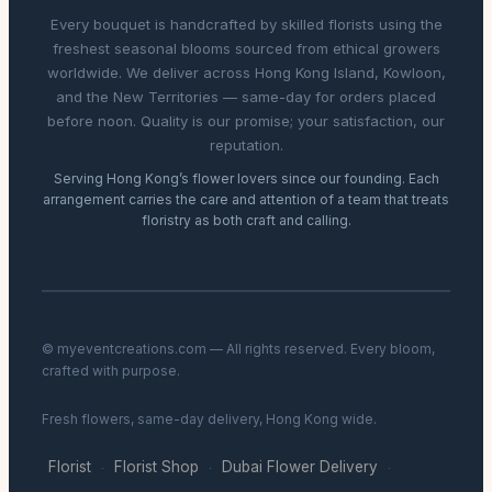
Every bouquet is handcrafted by skilled florists using the
freshest seasonal blooms sourced from ethical growers
worldwide. We deliver across Hong Kong Island, Kowloon,
and the New Territories — same-day for orders placed
before noon. Quality is our promise; your satisfaction, our
reputation.
Serving Hong Kong’s flower lovers since our founding. Each
arrangement carries the care and attention of a team that treats
floristry as both craft and calling.
© myeventcreations.com — All rights reserved. Every bloom,
crafted with purpose.
Fresh flowers, same-day delivery, Hong Kong wide.
Florist
Florist Shop
Dubai Flower Delivery
·
·
·